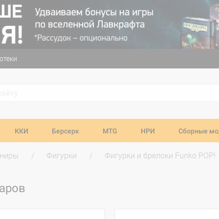
отеки
ККИ
Берсерк
MTG
НРИ
Сборные мо
ениры
Фигурки
Фигурки и брелоки Funko POP!
варов