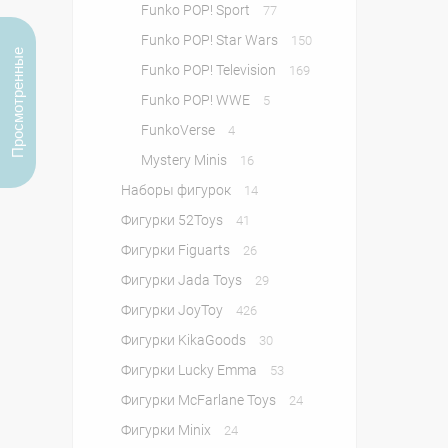
Funko POP! Sport
77
Funko POP! Star Wars
150
Просмотренные
Funko POP! Television
169
Funko POP! WWE
5
FunkoVerse
4
Mystery Minis
16
Наборы фигурок
14
Фигурки 52Toys
41
Фигурки Figuarts
26
Фигурки Jada Toys
29
Фигурки JoyToy
426
Фигурки KikaGoods
30
Фигурки Lucky Emma
53
Фигурки McFarlane Toys
24
Фигурки Minix
24