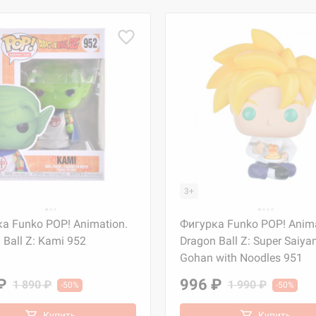
3+
а Funko POP! Animation.
Фигурка Funko POP! Anima
 Ball Z: Kami 952
Dragon Ball Z: Super Saiya
Gohan with Noodles 951
₽
996 ₽
1 890 ₽
1 990 ₽
-50%
-50%
Купить
Купить