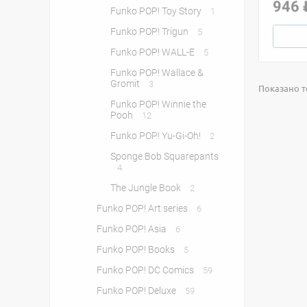
946 
Funko POP! Toy Story
1
Funko POP! Trigun
5
Funko POP! WALL-E
5
Funko POP! Wallace &
Gromit
3
Показано т
Funko POP! Winnie the
Pooh
12
Funko POP! Yu-Gi-Oh!
2
Sponge Bob Squarepants
4
The Jungle Book
2
Funko POP! Art series
6
Funko POP! Asia
6
Funko POP! Books
5
Funko POP! DC Comics
59
Funko POP! Deluxe
59