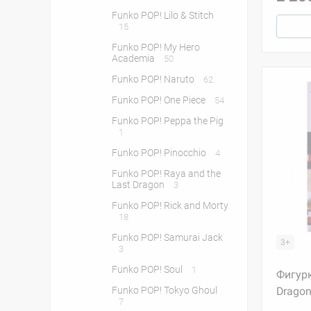
Funko POP! Lilo & Stitch
15
Funko POP! My Hero
Academia
50
Funko POP! Naruto
62
Funko POP! One Piece
54
Funko POP! Peppa the Pig
1
Funko POP! Pinocchio
4
Funko POP! Raya and the
Last Dragon
3
Funko POP! Rick and Morty
18
Funko POP! Samurai Jack
3+
3
Funko POP! Soul
1
Фигурк
Funko POP! Tokyo Ghoul
Dragon 
7