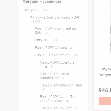
Фигурки и сувениры
Фигурки
3 655
Фигурки и брелоки Funko POP!
2 072
Funko POP! со скидкой до
50%
78
Bitty POP!
73
Funko POP! Ad Icons
3
Funko POP! Animation
645
Funko POP! Adventure
Time
5
Фигурк
Funko POP! Alice in
Dragon
Wonderland
5
Funko POP! Attack on Titan
946 
21
Funko POP! Avatar: The
Last Airbender
10
Funko POP! Bakugan
1