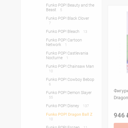
Funko POP! Beauty and the
Beast
5
Funko POP! Black Clover
7
Funko POP! Bleach
13
Funko POP! Cartoon
Network
1
Funko POP! Castlevania
Nocturne
1
Funko POP! Chainsaw Man
10
Funko POP! Cowboy Bebop
6
Фигурк
Funko POP! Demon Slayer
Dragon
55
Funko POP! Disney
137
946 
Funko POP! Dragon Ball Z
10
Funko POP! Frozen
11