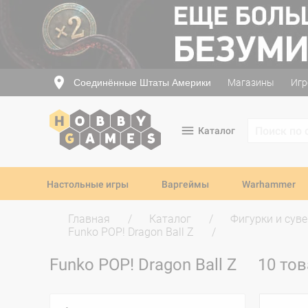
Соединённые Штаты Америки
Магазины
Игр
Каталог
Настольные игры
Варгеймы
Warhammer
Главная
Каталог
Фигурки и сув
Funko POP! Dragon Ball Z
Funko POP! Dragon Ball Z
10 то