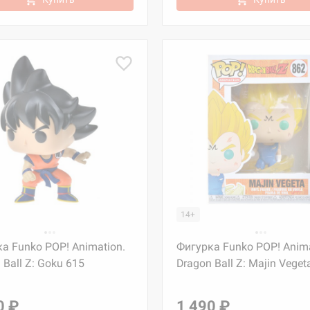
14+
а Funko POP! Animation.
Фигурка Funko POP! Anima
 Ball Z: Goku 615
Dragon Ball Z: Majin Veget
0 ₽
1 490 ₽