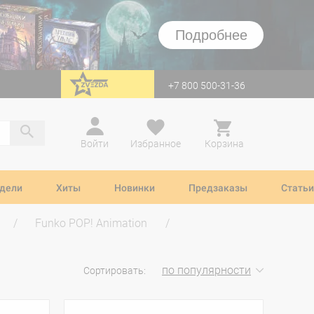
Подробнее
+7 800 500-31-36
перейти на Zvezda
Войти
Избранное
Корзина
дели
Хиты
Новинки
Предзаказы
Статьи
Funko POP! Animation
по популярности
Сортировать: