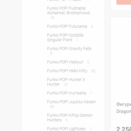
Funko POP! Fullmetal
Alchemist: Brotherhood
10
Funko POP! Futurama
4
Funko POP! Godzilla
Singular Point
1
Funko POP! Gravity Falls
3
Funko POP! Haikyu!!
2
Funko POP! Hello Kitty
32
Funko POP! Hunter X
Hunter
12
Funko POP! InuYasha
1
Funko POP! Jujutsu Kaisen
Фигурк
33
Dragon
Funko POP! KPop Demon
Hunters
5
2 25
Funko POP! Lightyear
1