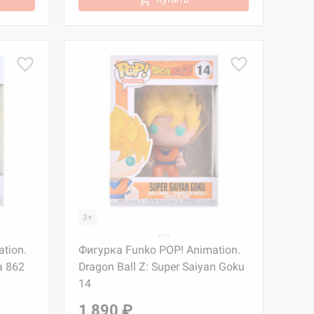
3+
tion.
Фигурка Funko POP! Animation.
a 862
Dragon Ball Z: Super Saiyan Goku
14
1 890 ₽