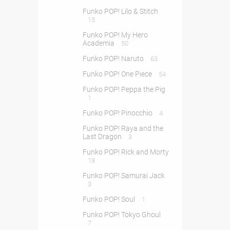
Funko POP! Lilo & Stitch
15
Funko POP! My Hero
Academia
50
Funko POP! Naruto
63
Funko POP! One Piece
54
Funko POP! Peppa the Pig
1
Funko POP! Pinocchio
4
Funko POP! Raya and the
Last Dragon
3
Funko POP! Rick and Morty
18
Funko POP! Samurai Jack
3
Funko POP! Soul
1
Funko POP! Tokyo Ghoul
7