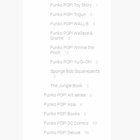
Funko POP! Toy Story
1
Funko POP! Trigun
5
Funko POP! WALL-E
5
Funko POP! Wallace &
Gromit
3
Funko POP! Winnie the
Pooh
12
Funko POP! Yu-Gi-Oh!
2
Sponge Bob Squarepants
4
The Jungle Book
2
Funko POP! Art series
6
Funko POP! Asia
6
Funko POP! Books
5
Funko POP! DC Comics
59
Funko POP! Deluxe
59