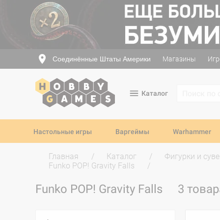
Соединённые Штаты Америки
Магазины
Игр
Каталог
Настольные игры
Варгеймы
Warhammer
Главная
Каталог
Фигурки и сув
Funko POP! Gravity Falls
Funko POP! Gravity Falls
3 товар