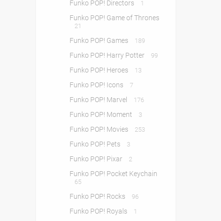
Funko POP! Directors
1
Funko POP! Game of Thrones
21
Funko POP! Games
189
Funko POP! Harry Potter
99
Funko POP! Heroes
13
Funko POP! Icons
7
Funko POP! Marvel
176
Funko POP! Moment
3
Funko POP! Movies
253
Funko POP! Pets
3
Funko POP! Pixar
2
Funko POP! Pocket Keychain
65
Funko POP! Rocks
96
Funko POP! Royals
1