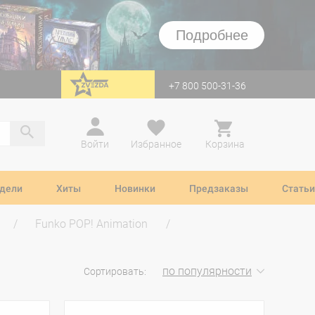
Подробнее
+7 800 500-31-36
перейти на Zvezda
Войти
Избранное
Корзина
дели
Хиты
Новинки
Предзаказы
Статьи
Funko POP! Animation
по популярности
Сортировать: