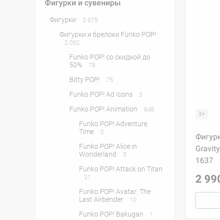
Фигурки и сувениры
Фигурки
3 675
Фигурки и брелоки Funko POP!
2 092
Funko POP! со скидкой до
50%
78
Bitty POP!
75
Funko POP! Ad Icons
3
Funko POP! Animation
648
3+
Funko POP! Adventure
Time
5
Фигурк
Funko POP! Alice in
Gravity
Wonderland
5
1637
Funko POP! Attack on Titan
2 99
21
Funko POP! Avatar: The
Last Airbender
10
Funko POP! Bakugan
1