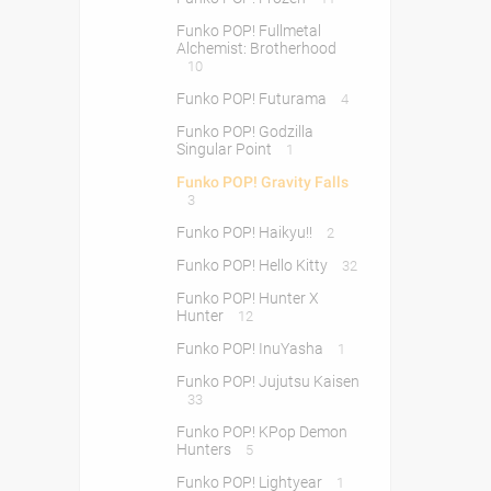
Funko POP! Fullmetal
Alchemist: Brotherhood
10
Funko POP! Futurama
4
Funko POP! Godzilla
Singular Point
1
Funko POP! Gravity Falls
3
Funko POP! Haikyu!!
2
Funko POP! Hello Kitty
32
Funko POP! Hunter X
Hunter
12
Funko POP! InuYasha
1
Funko POP! Jujutsu Kaisen
33
Funko POP! KPop Demon
Hunters
5
Funko POP! Lightyear
1