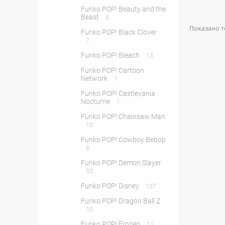
Funko POP! Beauty and the
Beast
5
Показано то
Funko POP! Black Clover
7
Funko POP! Bleach
13
Funko POP! Cartoon
Network
1
Funko POP! Castlevania
Nocturne
1
Funko POP! Chainsaw Man
10
Funko POP! Cowboy Bebop
6
Funko POP! Demon Slayer
55
Funko POP! Disney
137
Funko POP! Dragon Ball Z
10
Funko POP! Frozen
11