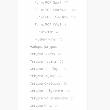
Funko POP! Sport
77
Funko POP! Star Wars
150
Funko POP! Television
170
Funko POP! WWE
5
FunkoVerse
4
Mystery Minis
16
Наборы фигурок
14
Фигурки 52Toys
41
Фигурки Figuarts
26
Фигурки Jada Toys
29
Фигурки JoyToy
426
Фигурки KikaGoods
30
Фигурки Lucky Emma
53
Фигурки McFarlane Toys
24
Фигурки Minix
24