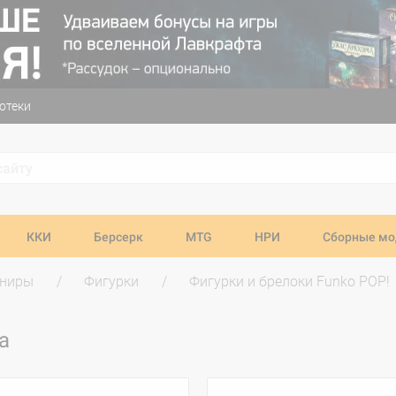
отеки
ККИ
Берсерк
MTG
НРИ
Сборные мо
ениры
Фигурки
Фигурки и брелоки Funko POP!
а