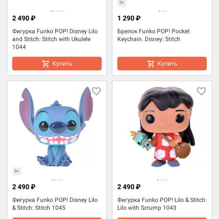
3+
2 490 ₽
1 290 ₽
Фигурка Funko POP! Disney Lilo
Брелок Funko POP! Pocket
and Stitch: Stitch with Ukulele
Keychain. Disney: Stitch
1044
Купить
Купить
3+
2 490 ₽
2 490 ₽
Фигурка Funko POP! Disney Lilo
Фигурка Funko POP! Lilo & Stitch:
& Stitch: Stitch 1045
Lilo with Scrump 1043