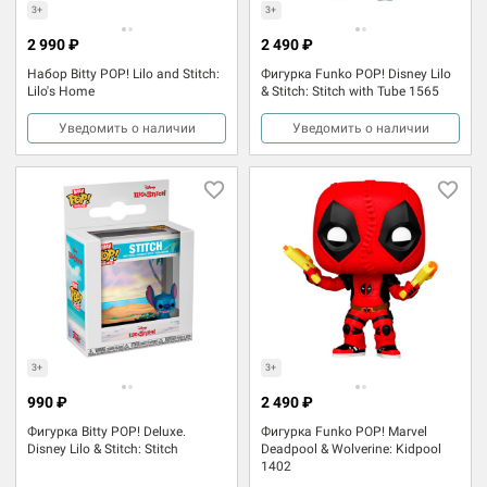
3+
3+
2 990 ₽
2 490 ₽
Набор Bitty POP! Lilo and Stitch:
Фигурка Funko POP! Disney Lilo
Lilo's Home
& Stitch: Stitch with Tube 1565
Уведомить о наличии
Уведомить о наличии
3+
3+
990 ₽
2 490 ₽
Фигурка Bitty POP! Deluxe.
Фигурка Funko POP! Marvel
Disney Lilo & Stitch: Stitch
Deadpool & Wolverine: Kidpool
1402