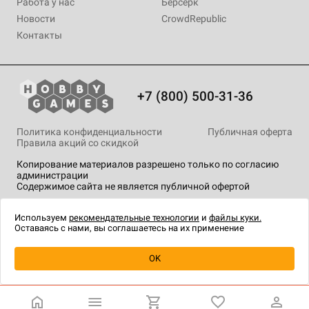
Работа у нас
Берсерк
Новости
CrowdRepublic
Контакты
+7 (800) 500-31-36
Политика конфиденциальности
Публичная оферта
Правила акций со скидкой
Копирование материалов разрешено только по согласию
администрации
Содержимое сайта не является публичной офертой
На сайте Hobby Games применяются
рекомендательные
технологии
.
Используем
рекомендательные технологии
и
файлы куки.
Оставаясь с нами, вы соглашаетесь на их применение
Уведомить о наличии
OK