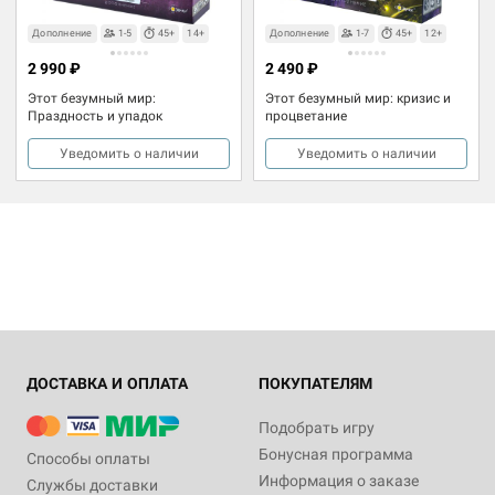
Дополнение
1-5
45+
14+
Дополнение
1-7
45+
12+
2 990 ₽
2 490 ₽
Этот безумный мир:
Этот безумный мир: кризис и
Праздность и упадок
процветание
Уведомить о наличии
Уведомить о наличии
ДОСТАВКА И ОПЛАТА
ПОКУПАТЕЛЯМ
Подобрать игру
Бонусная программа
Способы оплаты
Информация о заказе
Службы доставки