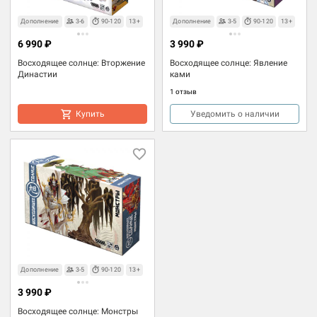
Дополнение
3-6
90-120
13+
Дополнение
3-5
90-120
13+
6 990 ₽
3 990 ₽
Восходящее солнце: Вторжение
Восходящее солнце: Явление
Династии
ками
1 отзыв
Купить
Уведомить о наличии
Дополнение
3-5
90-120
13+
3 990 ₽
Восходящее солнце: Монстры