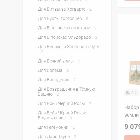
Для Битвы за Хогвартс
2
Для Бухты торговцев
5
Для В погоне за счастьем
2
Для В поисках Эльдорадо
3
Для Великого Западного Пути
2
Для Вечной зимы
7
Для Взлома
3
Для Виноделия
2
Для Возвращения в Тёмную
2-4
Башню
2
Для Войн Чёрной Розы
7
Набор 
Для Войн Чёрной Розы:
земли
Возрождение
8
9 07
Для Гегемонии
2
Для Дайс Тауна
3