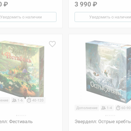
0 ₽
3 990 ₽
Уведомить о наличии
Уведомить о наличии
ение
1-6
40-120
Дополнение
1-4
60-90
елл: Фестиваль
Эверделл: Острые хребт