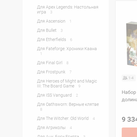
Для Apex Legends: Настольная
игра
3
Для Ascension
1
Для Bullet
3
Для Etherfields
6
Для Fateforge: Хроники Каана
1
Для Final Girl
8
Для Frostpunk
7
1-4
Для Heroes of Might and Magic
III: The Board Game
9
Набор 
Для ISS Vanguard
2
долин
Для Oathsworn: Верные клятве
8
9 33
Для The Witcher: Old World
4
Для Агриколы
4
Для Анх: Боги Египта
3