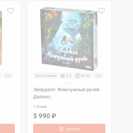
10+
Дополнение
1-4
60-90
10+
.
Эверделл: Жемчужный ручей.
Делюкс
1 отзыв
5 990 ₽
Купить