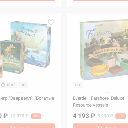
40-80
10+
14+
игр "Эверделл": "Богатые
Everdell: Farshore. Deluxe
"
Resource Vessels
9 ₽
4 193 ₽
12 970 ₽
5 990 ₽
-30%
-30%