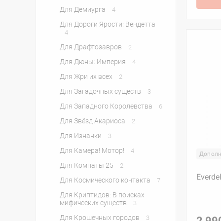
Для Демиурга
4
Для Дороги Ярости: Вендетта
4
Для Драфтозавров
2
Для Дюны: Империя
4
Для Жри их всех
2
Для Загадочных существ
3
Для Западного Королевства
6
Для Звёзд Акариоса
2
Для Изнанки
3
Для Камера! Мотор!
4
Дополн
Для Комнаты 25
2
Everde
Для Космического контакта
7
Для Криптидов: В поисках
мифических существ
3
Для Крошечных городов
3
2 99