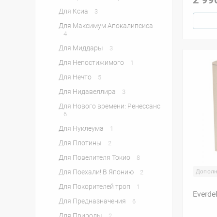
Для Ксиа
3
Для Максимум Апокалипсиса
4
Для Миддары
3
Для Непостижимого
1
Для Нечто
5
Для Нидавеллира
3
Для Нового времени: Ренессанс
6
Для Нуклеума
1
Для Плотины
2
Для Повелителя Токио
8
Для Поехали! В Японию
Дополн
2
Для Покорителей троп
1
Everdel
Для Предназначения
6
Для Природы
2