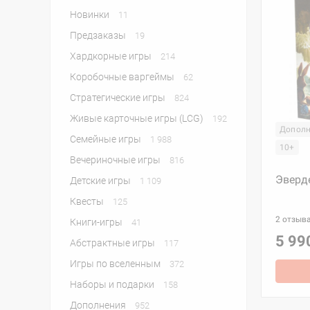
Новинки
11
Предзаказы
19
Хардкорные игры
214
Коробочные варгеймы
62
Стратегические игры
824
Живые карточные игры (LCG)
192
Дополн
Семейные игры
1 988
10+
Вечериночные игры
816
Эверд
Детские игры
1 109
Квесты
125
2 отзыв
Книги-игры
41
5 99
Абстрактные игры
117
Игры по вселенным
372
Наборы и подарки
158
Дополнения
952