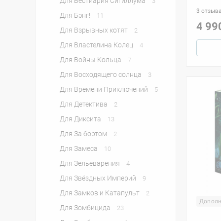
Для Бестиария Сигиллума
3
3 отзыв
Для Бэнг!
11
4 99
Для Взрывных котят
2
Для Властелина Колец
4
Для Войны Кольца
7
Для Восходящего солнца
3
Для Времени Приключений
5
Для Детектива
2
Для Диксита
13
Для За бортом
2
Для Замеса
10
Для Зельеварения
4
Для Звёздных Империй
9
Для Замков и Катапульт
2
Дополн
Для Зомбицида
23