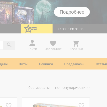
Подробнее
+7 800 500-31-36
перейти на Zvezda
Войти
Избранное
Корзина
дели
Хиты
Новинки
Предзаказы
Статьи
по популярности
Сортировать: