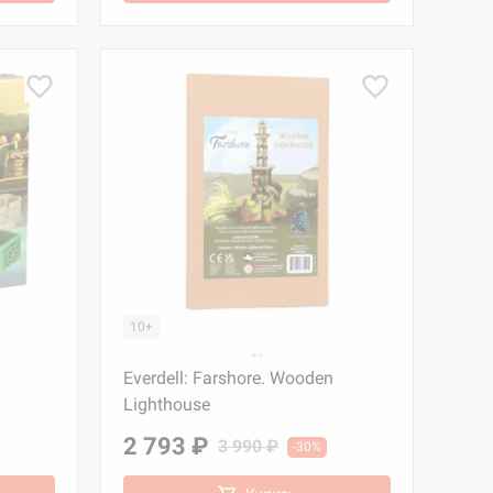
10+
Everdell: Farshore. Wooden
Lighthouse
2 793 ₽
3 990 ₽
-30%