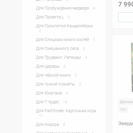
7 99
Для Пробуждения медведя
4
Для Проекта L
2
Для Проклятия Канделябрии
2
Для Слишком много костей
7
Для Смешанного леса
2
Для Трудванг: Легенды
4
Для Цереры
2
Для Чёрной книги
2
Для Чужой планеты
2
Для Юкатана
4
Для 7 Чудес
14
Дополн
10+
Для Pathfinder. Карточная игра
11
Эверд
Для Андора
5