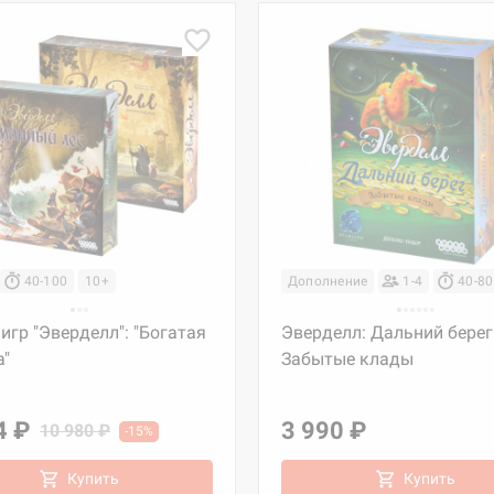
40-100
10+
Дополнение
1-4
40-80
игр "Эверделл": "Богатая
Эверделл: Дальний берег
а"
Забытые клады
4 ₽
3 990 ₽
10 980 ₽
-15%
Купить
Купить