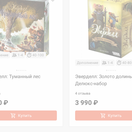
ение
1-4
40-100
Дополнение
1-4
40-80
елл: Туманный лес
Эверделл: Золото долины
Делюкс-набор
а
4 отзыва
0 ₽
3 990 ₽
Купить
Купить