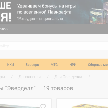
отеки
ККИ
Берсерк
MTG
НРИ
Сборные мо
гры
Дополнения
Для Эверделла
ы "Эверделл"
19 товаров