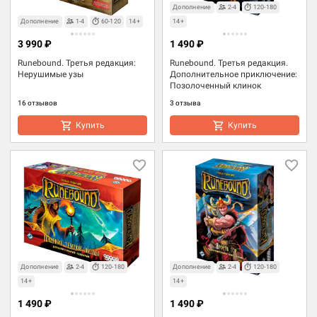
Дополнение
2-4
120-180
Дополнение
1-4
60-120
14+
14+
3 990 ₽
1 490 ₽
Runebound. Третья редакция:
Runebound. Третья редакция.
Нерушимые узы
Дополнительное приключение:
Позолоченный клинок
16 отзывов
3 отзыва
Купить
Купить
Дополнение
2-4
120-180
Дополнение
2-4
120-180
14+
14+
1 490 ₽
1 490 ₽