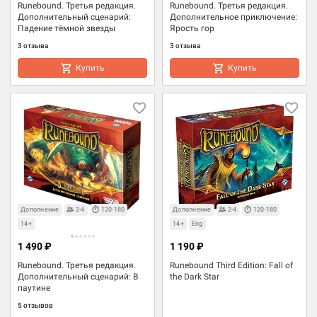
Runebound. Третья редакция.
Runebound. Третья редакция.
Дополнительный сценарий:
Дополнительное приключение:
Падение тёмной звезды
Ярость гор
3 отзыва
3 отзыва
Купить
Купить
Дополнение
2-4
120-180
Дополнение
2-4
120-180
14+
14+
Eng
1 490 ₽
1 190 ₽
Runebound. Третья редакция.
Runebound Third Edition: Fall of
Дополнительный сценарий: В
the Dark Star
паутине
5 отзывов