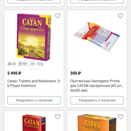
2-6
90+
12+
Eng
2 490 ₽
300 ₽
Catan: Traders and Barbarians. 5-
Протекторы Gamegenic Prime
6 Player Extention
для CATAN прозрачные (60 шт.,
56x82 мм)
Уведомить о наличии
Уведомить о наличии