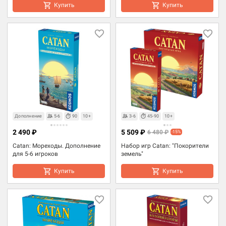
Купить
Купить
Дополнение
5-6
90
10+
3-6
45-90
10+
2 490 ₽
5 509 ₽
6 480 ₽
-15%
Catan: Мореходы. Дополнение
Набор игр Catan: "Покорители
для 5-6 игроков
земель"
Купить
Купить