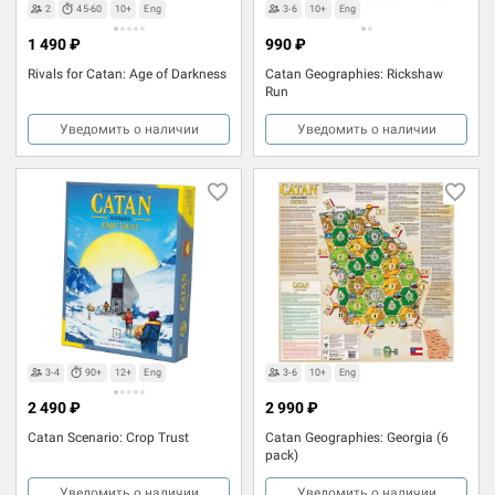
2
45-60
10+
Eng
3-6
10+
Eng
1 490 ₽
990 ₽
Rivals for Catan: Age of Darkness
Catan Geographies: Rickshaw
Run
Уведомить о наличии
Уведомить о наличии
3-4
90+
12+
Eng
3-6
10+
Eng
2 490 ₽
2 990 ₽
Catan Scenario: Crop Trust
Catan Geographies: Georgia (6
pack)
Уведомить о наличии
Уведомить о наличии