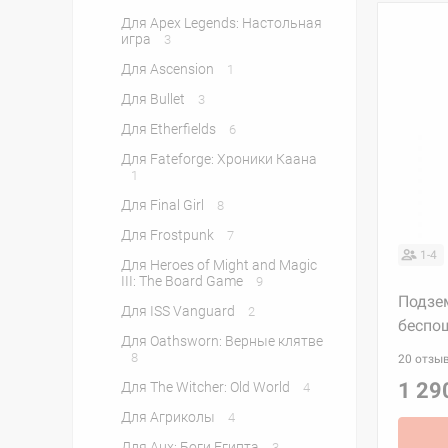
Для Apex Legends: Настольная
игра
3
Для Ascension
1
Для Bullet
3
Для Etherfields
6
Для Fateforge: Хроники Каана
1
Для Final Girl
8
Для Frostpunk
7
1-4
Для Heroes of Might and Magic
III: The Board Game
9
Подзе
Для ISS Vanguard
2
беспо
Для Oathsworn: Верные клятве
8
20 отзы
1 29
Для The Witcher: Old World
4
Для Агриколы
4
Для Анх: Боги Египта
3