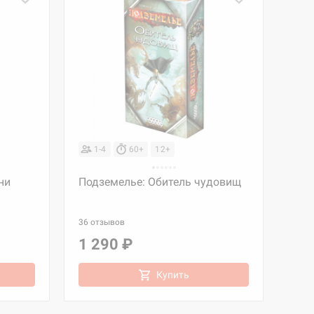
1-4
60+
12+
ни
Подземелье: Обитель чудовищ
36 отзывов
1 290 ₽
Купить