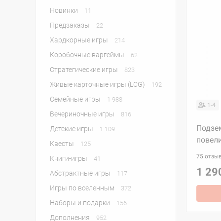
Новинки
11
Предзаказы
22
Хардкорные игры
214
Коробочные варгеймы
62
Стратегические игры
823
Живые карточные игры (LCG)
192
Семейные игры
1 988
1-4
Вечериночные игры
816
Подзе
Детские игры
1 109
повел
Квесты
125
75 отзы
Книги-игры
41
1 29
Абстрактные игры
117
Игры по вселенным
372
Наборы и подарки
156
Дополнения
952