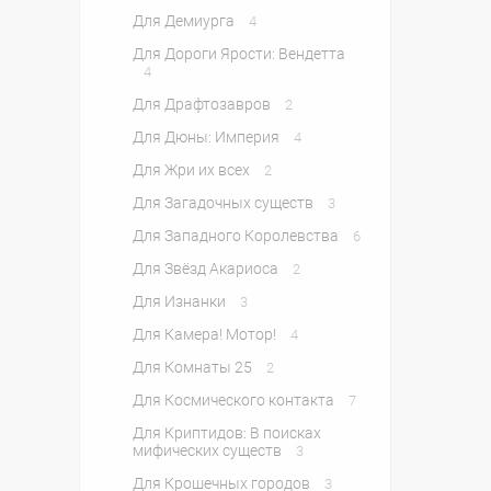
Для Демиурга
4
Для Дороги Ярости: Вендетта
4
Для Драфтозавров
2
Для Дюны: Империя
4
Для Жри их всех
2
Для Загадочных существ
3
Для Западного Королевства
6
Для Звёзд Акариоса
2
Для Изнанки
3
Для Камера! Мотор!
4
Для Комнаты 25
2
Для Космического контакта
7
Для Криптидов: В поисках
мифических существ
3
Для Крошечных городов
3