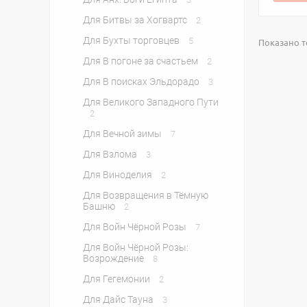
Для Битвы за Хогвартс
2
Для Бухты торговцев
5
Показано то
Для В погоне за счастьем
2
Для В поисках Эльдорадо
3
Для Великого Западного Пути
2
Для Вечной зимы
7
Для Взлома
3
Для Виноделия
2
Для Возвращения в Тёмную
Башню
2
Для Войн Чёрной Розы
7
Для Войн Чёрной Розы:
Возрождение
8
Для Гегемонии
2
Для Дайс Тауна
3