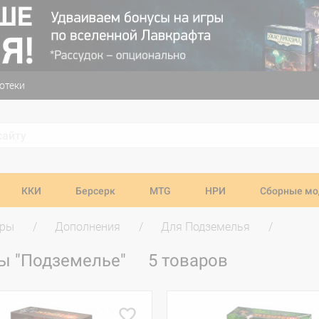
отеки
ККИ
Берсерк
MTG
НРИ
Сборные мо
гры
Дополнения
Для Подземелья
ры "Подземелье"
5 товаров