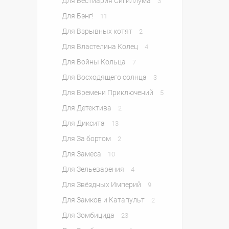
Для Бестиария Сигиллума
3
Для Бэнг!
11
Для Взрывных котят
2
Для Властелина Колец
4
Для Войны Кольца
7
Для Восходящего солнца
3
Для Времени Приключений
5
Для Детектива
2
Для Диксита
13
Для За бортом
2
Для Замеса
10
Для Зельеварения
4
Для Звёздных Империй
9
Для Замков и Катапульт
2
Для Зомбицида
23