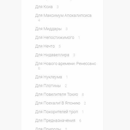
Для Ксиа
3
Для Максимум Апокалипсиса
4
Для Миддары
3
Для Непостижимого
1
Для Нечто
5
Для Нидавеллира
3
Для Нового времени: Ренессанс
6
Для Нуклеума
1
Для Плотины
2
Для Повелителя Токио
8
Для Поехали! В Японию
2
Для Покорителей троп
1
Для Предназначения
6
Для Природы
2