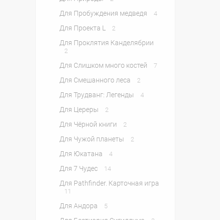
Для Пробуждения медведя
4
Для Проекта L
2
Для Проклятия Канделябрии
2
Для Слишком много костей
7
Для Смешанного леса
2
Для Трудванг: Легенды
4
Для Цереры
2
Для Чёрной книги
2
Для Чужой планеты
2
Для Юкатана
4
Для 7 Чудес
14
Для Pathfinder. Карточная игра
11
Для Андора
5