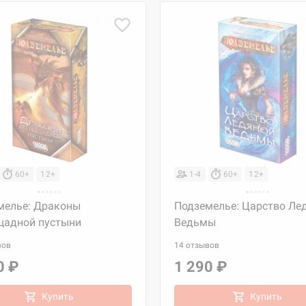
60+
12+
1-4
60+
12+
мелье: Драконы
Подземелье: Царство Ле
щадной пустыни
Ведьмы
вов
14 отзывов
0 ₽
1 290 ₽
Купить
Купить