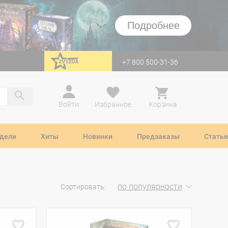
Подробнее
+7 800 500-31-36
перейти на Zvezda
Войти
Избранное
Корзина
дели
Хиты
Новинки
Предзаказы
Статьи
по популярности
Сортировать: