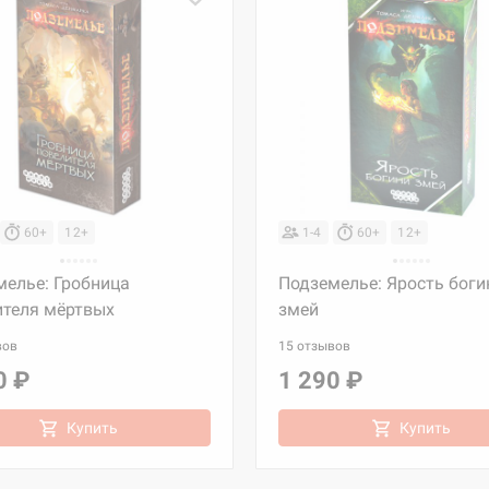
60+
12+
1-4
60+
12+
мелье: Гробница
Подземелье: Ярость боги
ителя мёртвых
змей
вов
15 отзывов
0 ₽
1 290 ₽
Купить
Купить