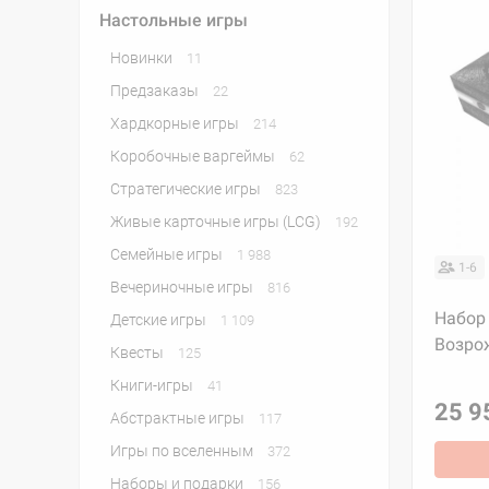
Настольные игры
Новинки
11
Предзаказы
22
Хардкорные игры
214
Коробочные варгеймы
62
Стратегические игры
823
Живые карточные игры (LCG)
192
Семейные игры
1 988
1-6
Вечериночные игры
816
Набор 
Детские игры
1 109
Возрож
Квесты
125
Книги-игры
41
25 9
Абстрактные игры
117
Игры по вселенным
372
Наборы и подарки
156