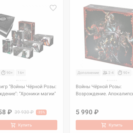
90+
16+
Дополнение
2-4
90+
игр "Войны Чёрной Розы:
Войны Чёрной Розы:
дение": "Хроники магии"
Возрождение. Апокалипс
58 ₽
5 990 ₽
39 930 ₽
-35%
Купить
Купить