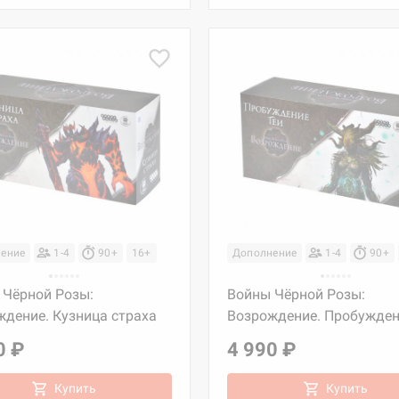
ение
1-4
90+
16+
Дополнение
1-4
90+
 Чёрной Розы:
Войны Чёрной Розы:
ждение. Кузница страха
Возрождение. Пробужден
0 ₽
4 990 ₽
Купить
Купить