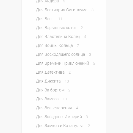
Для Андора
5
Для Бестиария Сигиллума
3
Для Бэнг!
11
Для Взрывных котят
2
Для Властелина Колец
4
Для Войны Кольца
7
Для Восходящего солнца
3
Для Времени Приключений
5
Для Детектива
2
Для Диксита
13
Для За бортом
2
Для Замеса
10
Для Зельеварения
4
Для Звёздных Империй
9
Для Замков и Катапульт
2