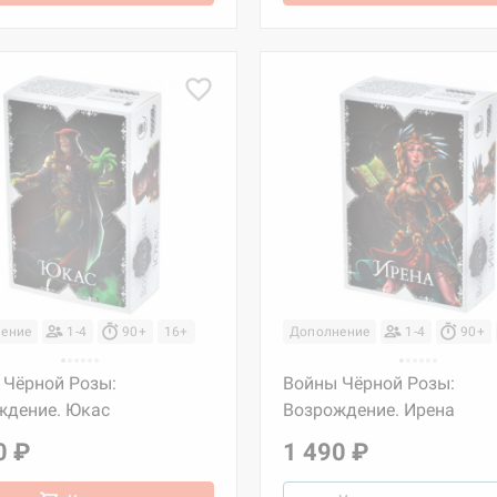
ение
1-4
90+
16+
Дополнение
1-4
90+
 Чёрной Розы:
Войны Чёрной Розы:
ждение. Юкас
Возрождение. Ирена
0 ₽
1 490 ₽