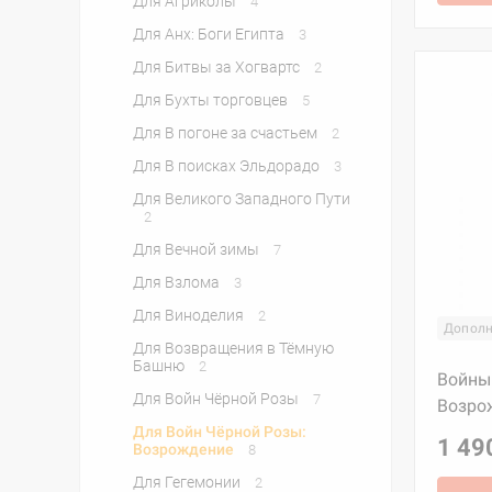
Для Агриколы
4
Для Анх: Боги Египта
3
Для Битвы за Хогвартс
2
Для Бухты торговцев
5
Для В погоне за счастьем
2
Для В поисках Эльдорадо
3
Для Великого Западного Пути
2
Для Вечной зимы
7
Для Взлома
3
Для Виноделия
2
Дополн
Для Возвращения в Тёмную
Башню
2
Войны
Для Войн Чёрной Розы
7
Возро
Для Войн Чёрной Розы:
1 49
Возрождение
8
Для Гегемонии
2