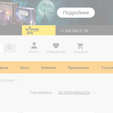
Подробнее
+7 800 500-31-36
перейти на Zvezda
Войти
Избранное
Корзина
дели
Хиты
Новинки
Предзаказы
Статьи
ождение
по популярности
Сортировать: