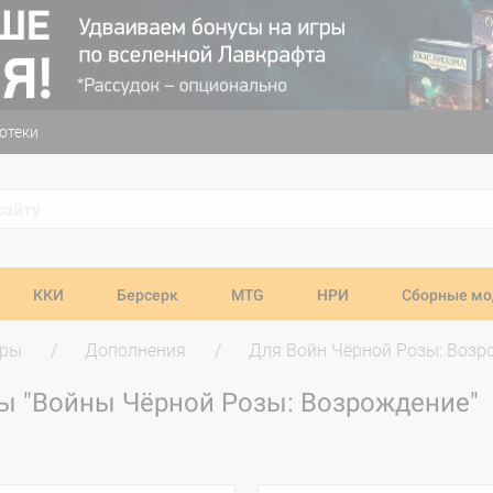
отеки
ККИ
Берсерк
MTG
НРИ
Сборные мо
гры
Дополнения
Для Войн Чёрной Розы: Возр
ы "Войны Чёрной Розы: Возрождение"