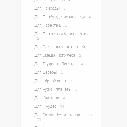
Для Природы
2
Для Пробуждения медведя
4
Для Проекта L
2
Для Проклятия Канделябрии
2
Для Слишком много костей
7
Для Смешанного леса
2
Для Трудванг: Легенды
4
Для Цереры
2
Для Чёрной книги
2
Для Чужой планеты
2
Для Юкатана
4
Для 7 Чудес
14
Для Pathfinder. Карточная игра
11