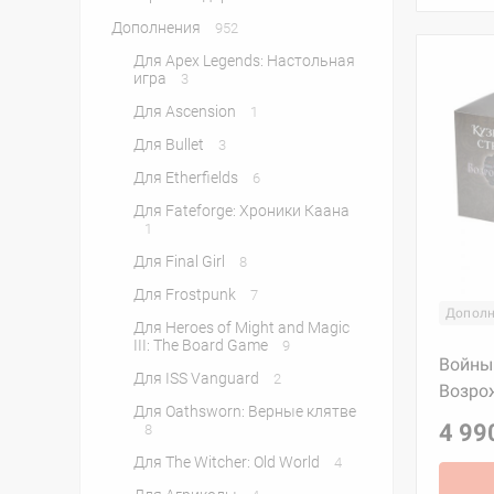
Дополнения
952
Для Apex Legends: Настольная
игра
3
Для Ascension
1
Для Bullet
3
Для Etherfields
6
Для Fateforge: Хроники Каана
1
Для Final Girl
8
Для Frostpunk
7
Дополн
Для Heroes of Might and Magic
III: The Board Game
9
Войны
Для ISS Vanguard
2
Возро
Для Oathsworn: Верные клятве
4 99
8
Для The Witcher: Old World
4