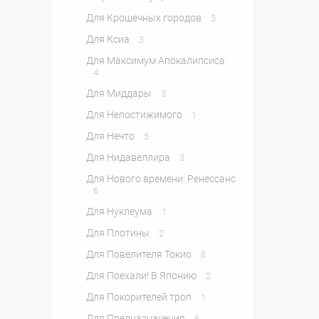
Для Крошечных городов
3
Для Ксиа
3
Для Максимум Апокалипсиса
4
Для Миддары
3
Для Непостижимого
1
Для Нечто
5
Для Нидавеллира
3
Для Нового времени: Ренессанс
6
Для Нуклеума
1
Для Плотины
2
Для Повелителя Токио
8
Для Поехали! В Японию
2
Для Покорителей троп
1
Для Предназначения
6