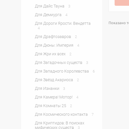
Для Дайс Тауна
3
Для Демиурга
4
Показано то
Для Дороги Ярости: Вендетта
4
Для Драфтозавров
2
Для Дюны: Империя
4
Для Жри их всех
2
Для Загадочных существ
3
Для Западного Королевства
6
Для Звёзд Акариоса
2
Для Изнанки
3
Для Камера! Мотор!
4
Для Комнаты 25
2
Для Космического контакта
7
Для Криптидов: В поисках
мифических существ
3