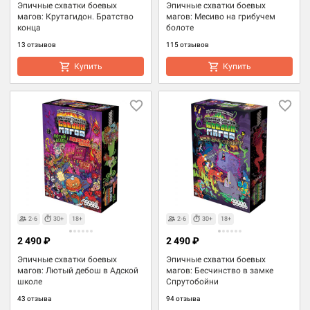
Эпичные схватки боевых
Эпичные схватки боевых
магов: Крутагидон. Братство
магов: Месиво на грибучем
конца
болоте
13 отзывов
115 отзывов
Купить
Купить
2-6
30+
18+
2-6
30+
18+
2 490 ₽
2 490 ₽
Эпичные схватки боевых
Эпичные схватки боевых
магов: Лютый дебош в Адской
магов: Бесчинство в замке
школе
Спрутобойни
43 отзыва
94 отзыва