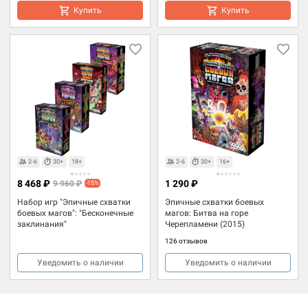
Купить
Купить
2-6
30+
18+
2-6
30+
16+
8 468 ₽
1 290 ₽
9 960 ₽
-15%
Набор игр "Эпичные схватки
Эпичные схватки боевых
боевых магов": "Бесконечные
магов: Битва на горе
заклинания"
Черепламени (2015)
126 отзывов
Уведомить о наличии
Уведомить о наличии