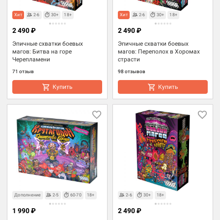
Хит
2-6
30+
18+
Хит
2-6
30+
18+
2 490 ₽
2 490 ₽
Эпичные схватки боевых
Эпичные схватки боевых
магов: Битва на горе
магов: Переполох в Хоромах
Черепламени
страсти
71 отзыв
98 отзывов
Купить
Купить
Дополнение
2-5
60-70
18+
2-6
30+
18+
1 990 ₽
2 490 ₽