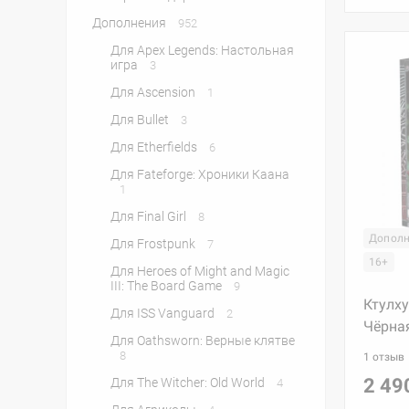
Дополнения
952
Для Apex Legends: Настольная
игра
3
Для Ascension
1
Для Bullet
3
Для Etherfields
6
Для Fateforge: Хроники Каана
1
Для Final Girl
8
Дополн
Для Frostpunk
7
16+
Для Heroes of Might and Magic
III: The Board Game
9
Ктулху
Для ISS Vanguard
2
Чёрна
Для Oathsworn: Верные клятве
8
1 отзыв
2 49
Для The Witcher: Old World
4