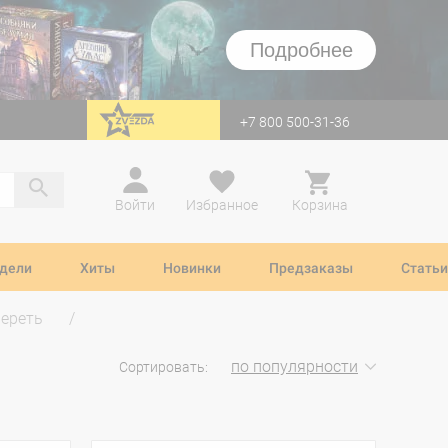
Подробнее
+7 800 500-31-36
перейти на Zvezda
Войти
Избранное
Корзина
дели
Хиты
Новинки
Предзаказы
Статьи
мереть
по популярности
Сортировать: