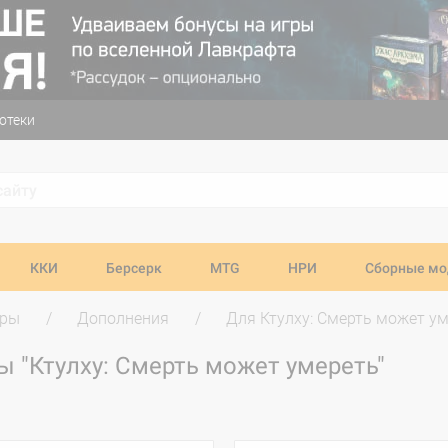
отеки
ККИ
Берсерк
MTG
НРИ
Сборные мо
гры
Дополнения
Для Ктулху: Смерть может у
 "Ктулху: Смерть может умереть"