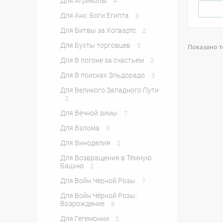
Для Агриколы
4
Для Анх: Боги Египта
3
Для Битвы за Хогвартс
2
Для Бухты торговцев
5
Показано то
Для В погоне за счастьем
2
Для В поисках Эльдорадо
3
Для Великого Западного Пути
2
Для Вечной зимы
7
Для Взлома
3
Для Виноделия
2
Для Возвращения в Тёмную
Башню
2
Для Войн Чёрной Розы
7
Для Войн Чёрной Розы:
Возрождение
8
Для Гегемонии
2