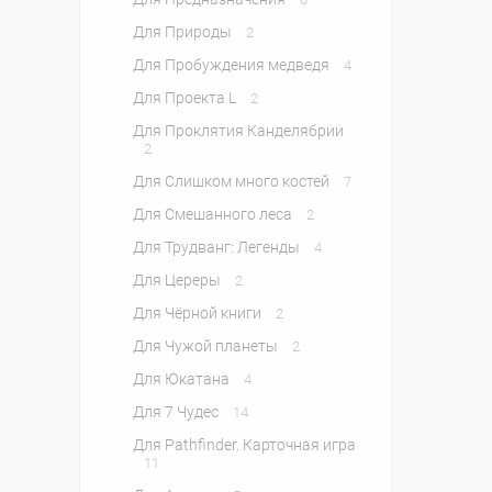
Для Природы
2
Для Пробуждения медведя
4
Для Проекта L
2
Для Проклятия Канделябрии
2
Для Слишком много костей
7
Для Смешанного леса
2
Для Трудванг: Легенды
4
Для Цереры
2
Для Чёрной книги
2
Для Чужой планеты
2
Для Юкатана
4
Для 7 Чудес
14
Для Pathfinder. Карточная игра
11