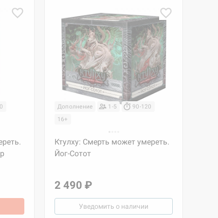
20
Дополнение
1-5
90-120
16+
ереть.
Ктулху: Смерть может умереть.
ер
Йог-Сотот
2 490 ₽
Уведомить о наличии