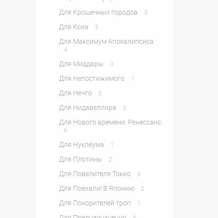
Для Крошечных городов
3
Для Ксиа
3
Для Максимум Апокалипсиса
4
Для Миддары
3
Для Непостижимого
1
Для Нечто
5
Для Нидавеллира
3
Для Нового времени: Ренессанс
6
Для Нуклеума
1
Для Плотины
2
Для Повелителя Токио
8
Для Поехали! В Японию
2
Для Покорителей троп
1
Для Предназначения
6