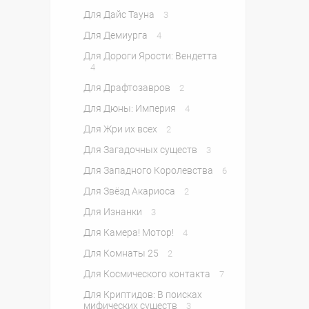
Для Дайс Тауна
3
Для Демиурга
4
Для Дороги Ярости: Вендетта
4
Для Драфтозавров
2
Для Дюны: Империя
4
Для Жри их всех
2
Для Загадочных существ
3
Для Западного Королевства
6
Для Звёзд Акариоса
2
Для Изнанки
3
Для Камера! Мотор!
4
Для Комнаты 25
2
Для Космического контакта
7
Для Криптидов: В поисках
мифических существ
3