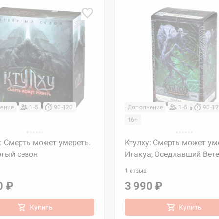
ение
1-5
90-120
Дополнение
1-5
90-1
16+
: Смерть может умереть.
Ктулху: Смерть может ум
ртый сезон
Итакуа, Оседлавший Вет
1 отзыв
0 ₽
3 990 ₽
Купить
Купить