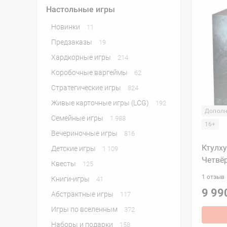
Настольные игры
Новинки
11
Предзаказы
19
Хардкорные игры
214
Коробочные варгеймы
62
Стратегические игры
824
Живые карточные игры (LCG)
192
Дополн
Семейные игры
1 988
16+
Вечериночные игры
816
Ктулху
Детские игры
1 109
Четвё
Квесты
125
1 отзыв
Книги-игры
41
9 99
Абстрактные игры
117
Игры по вселенным
372
Наборы и подарки
158