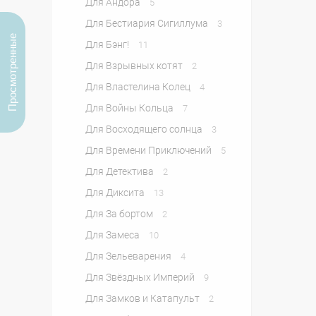
Для Андора
5
Для Бестиария Сигиллума
3
Просмотренные
Для Бэнг!
11
Для Взрывных котят
2
Для Властелина Колец
4
Для Войны Кольца
7
Для Восходящего солнца
3
Для Времени Приключений
5
Для Детектива
2
Для Диксита
13
Для За бортом
2
Для Замеса
10
Для Зельеварения
4
Для Звёздных Империй
9
Для Замков и Катапульт
2