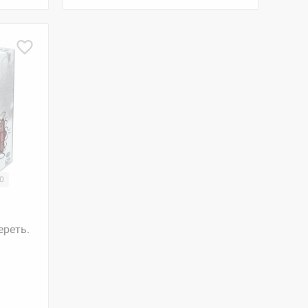
20
ереть.