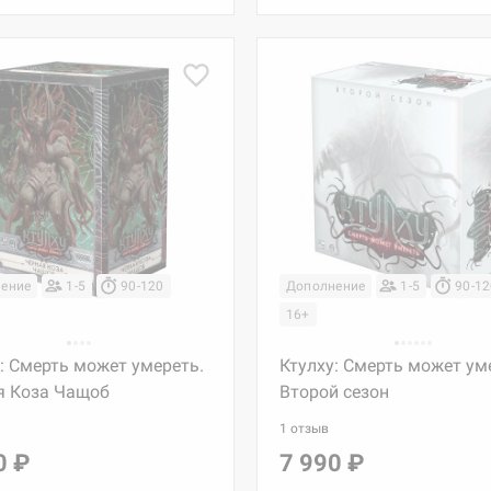
ение
1-5
90-120
Дополнение
1-5
90-1
16+
: Смерть может умереть.
Ктулху: Смерть может ум
я Коза Чащоб
Второй сезон
1 отзыв
0 ₽
7 990 ₽