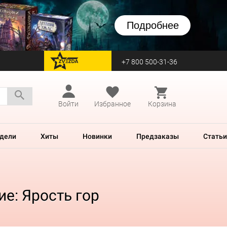
Подробнее
+7 800 500-31-36
перейти на Zvezda
Войти
Избранное
Корзина
дели
Хиты
Новинки
Предзаказы
Статьи
е: Ярость гор