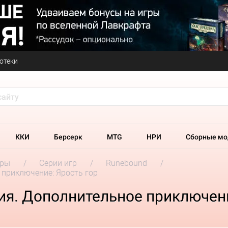
отеки
ККИ
Берсерк
MTG
НРИ
Сборные мо
гры
Серии игр
Runebound
 приключение: Ярость гор
ия. Дополнительное приключени