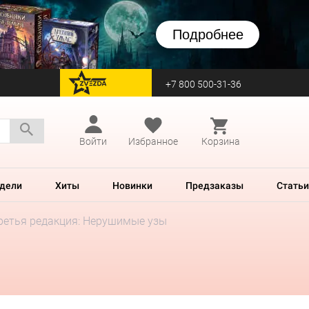
Подробнее
+7 800 500-31-36
перейти на Zvezda
Войти
Избранное
Корзина
дели
Хиты
Новинки
Предзаказы
Статьи
ретья редакция: Нерушимые узы