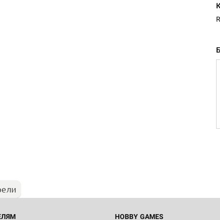
R
рели
ЕЛЯМ
HOBBY GAMES