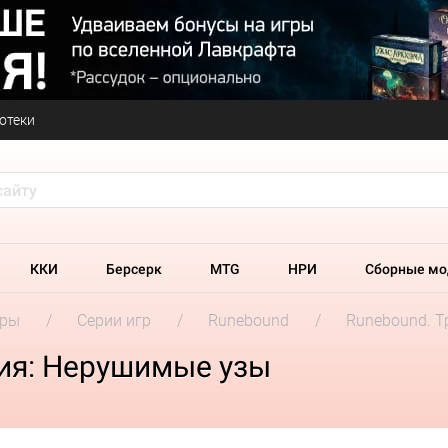
отеки
ККИ
Берсерк
MTG
НРИ
Сборные мо
гры
Серии игр
Runebound
Runebound. Т
ция: Нерушимые узы