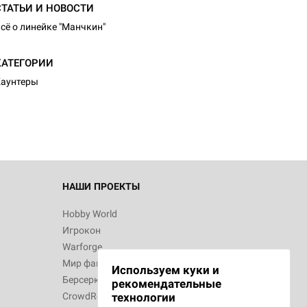
СТАТЬИ И НОВОСТИ
сё о линейке "Манчкин"
КАТЕГОРИИ
аунтеры
НАШИ ПРОЕКТЫ
Hobby World
Игрокон
Warforge
Мир фантастики
Используем куки и
Берсерк
рекомендательные
CrowdRepublic
технологии