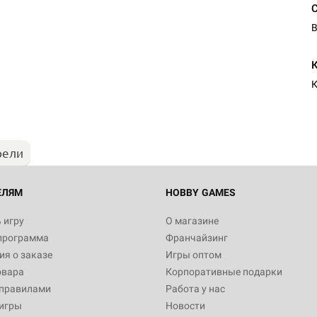
В
К
рели
ЕЛЯМ
HOBBY GAMES
 игру
О магазине
программа
Франчайзинг
я о заказе
Игры оптом
овара
Корпоративные подарки
 правилами
Работа у нас
игры
Новости