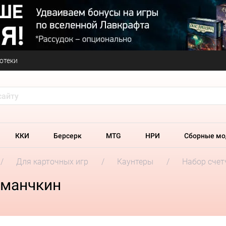
отеки
ККИ
Берсерк
MTG
НРИ
Сборные мо
Для карточных игр
Каунтеры
Набор счет
 манчкин