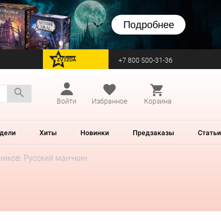
Подробнее
+7 800 500-31-36
перейти на Zvezda
Войти
Избранное
Корзина
дели
Хиты
Новинки
Предзаказы
Статьи
чиков: Русский манчкин