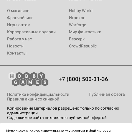
О магазине
Hobby World
Франчайзинг
Игрокон
Игры оптом
Warforge
Корпоративные подарки
Мир фантастики
Работа у нас
Берсерк
Новости
CrowdRepublic
Контакты
+7 (800) 500-31-36
Политика конфиденциальности
Публичная оферта
Правила акций со скидкой
Копирование материалов разрешено только по согласию
администрации
Содержимое сайта не является публичной офертой
На сайте Hobby Games применяются
рекомендательные
технологии
.
Используем
рекомендательные технологии
и
файлы куки.