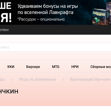
отеки
ККИ
Берсерк
MTG
НРИ
Сборные мо
гры
Игры по вселенным
Вампирский Манчкин
нчкин