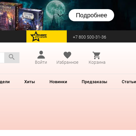
Подробнее
+7 800 500-31-36
перейти на Zvezda
Войти
Избранное
Корзина
дели
Хиты
Новинки
Предзаказы
Статьи