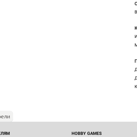
В
И
Д
Д
К
рели
ЕЛЯМ
HOBBY GAMES