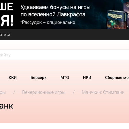
отеки
ККИ
Берсерк
MTG
НРИ
Сборные мо
гры
Вечериночные игры
Манчкин: Стимпанк
анк