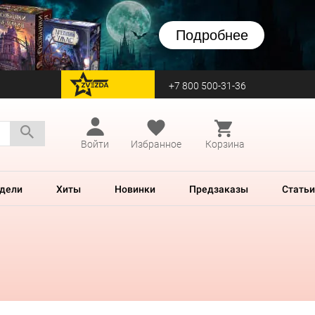
Подробнее
+7 800 500-31-36
перейти на Zvezda
Войти
Избранное
Корзина
дели
Хиты
Новинки
Предзаказы
Статьи