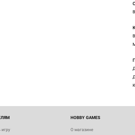
В
В
Д
Д
К
ЕЛЯМ
HOBBY GAMES
 игру
О магазине