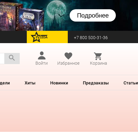
Подробнее
+7 800 500-31-36
перейти на Zvezda
Войти
Избранное
Корзина
дели
Хиты
Новинки
Предзаказы
Статьи