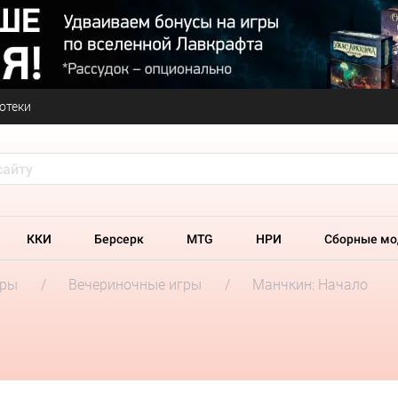
отеки
ККИ
Берсерк
MTG
НРИ
Сборные мо
гры
Вечериночные игры
Манчкин: Начало