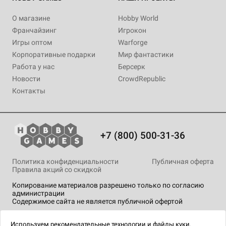
О магазине
Hobby World
Франчайзинг
Игрокон
Игры оптом
Warforge
Корпоративные подарки
Мир фантастики
Работа у нас
Берсерк
Новости
CrowdRepublic
Контакты
+7 (800) 500-31-36
Политика конфиденциальности
Публичная оферта
Правила акций со скидкой
Копирование материалов разрешено только по согласию
администрации
Содержимое сайта не является публичной офертой
На сайте Hobby Games применяются
рекомендательные
технологии
.
Используем
рекомендательные технологии
и
файлы куки.