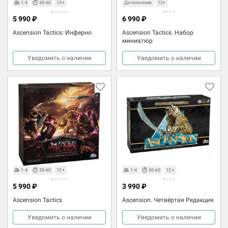
1-4
30-60
12+
Дополнение
12+
5 990 ₽
6 990 ₽
Ascension Tactics: Инферно
Ascension Tactics. Набор
миниатюр
Уведомить о наличии
Уведомить о наличии
1-4
30-60
12+
1-4
30-60
12+
5 990 ₽
3 990 ₽
Ascension Tactics
Ascension. Четвёртая Редакция
Уведомить о наличии
Уведомить о наличии