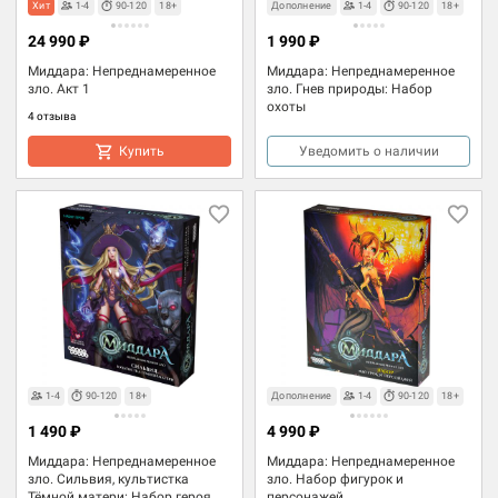
Хит
1-4
90-120
18+
Дополнение
1-4
90-120
18+
24 990 ₽
1 990 ₽
Миддара: Непреднамеренное
Миддара: Непреднамеренное
зло. Акт 1
зло. Гнев природы: Набор
охоты
4 отзыва
Купить
Уведомить о наличии
1-4
90-120
18+
Дополнение
1-4
90-120
18+
1 490 ₽
4 990 ₽
Миддара: Непреднамеренное
Миддара: Непреднамеренное
зло. Сильвия, культистка
зло. Набор фигурок и
Тёмной матери: Набор героя
персонажей