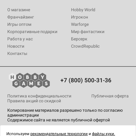
О магазине
Hobby World
Франчайзинг
Игрокон
Игры оптом
Warforge
Корпоративные подарки
Мир фантастики
Работа у нас
Берсерк
Новости
CrowdRepublic
Контакты
+7 (800) 500-31-36
Политика конфиденциальности
Публичная оферта
Правила акций со скидкой
Копирование материалов разрешено только по согласию
администрации
Содержимое сайта не является публичной офертой
На сайте Hobby Games применяются
рекомендательные
технологии
.
Используем
рекомендательные технологии
и
файлы куки.