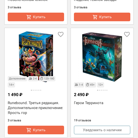
3 отзыва
3 отзыва
Купить
Купить
Дополнение
2-4
120-180
14+
1-4
45+
12+
1 490 ₽
2 490 ₽
Runebound. Третья редакция.
Герои Терринота
Дополнительное приключение:
Ярость гор
3 отзыва
19 отзывов
Купить
Уведомить о наличии