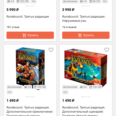
2-4
120-180
14+
Дополнение
1-4
60-120
14+
5 990 ₽
3 990 ₽
Runebound. Третья редакция
Runebound. Третья редакция:
Нерушимые узы
181 отзыв
16 отзывов
Купить
Купить
Дополнение
2-4
120-180
Дополнение
2-4
120-180
14+
14+
1 490 ₽
1 490 ₽
Runebound. Третья редакция.
Runebound. Третья редакция.
Дополнительное приключение:
Дополнительный сценарий:
Позолоченный клинок
Падение тёмной звезды