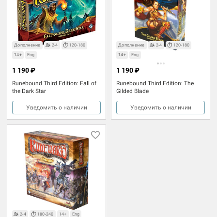
Дополнение
2-4
120-180
Дополнение
2-4
120-180
14+
Eng
14+
Eng
1 190 ₽
1 190 ₽
Runebound Third Edition: Fall of
Runebound Third Edition: The
the Dark Star
Gilded Blade
Уведомить о наличии
Уведомить о наличии
2-4
180-240
14+
Eng