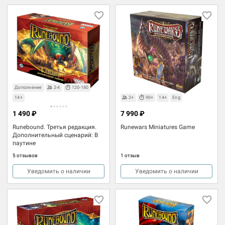
Дополнение
2-4
120-180
14+
2+
90+
14+
Eng
1 490 ₽
7 990 ₽
Runebound. Третья редакция.
Runewars Miniatures Game
Дополнительный сценарий: В
паутине
5 отзывов
1 отзыв
Уведомить о наличии
Уведомить о наличии