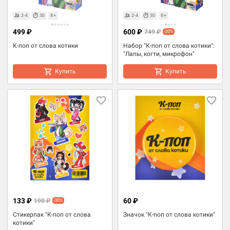
2-4
30
8+
2-4
30
8+
499 ₽
600 ₽
749 ₽
-20%
К-поп от слова котики
Набор "К-поп от слова котики":
"Лапы, когти, микрофон"
Купить
Купить
133 ₽
60 ₽
190 ₽
-30%
Cтикерпак "К-поп от слова
Значок "К-поп от слова котики"
котики"