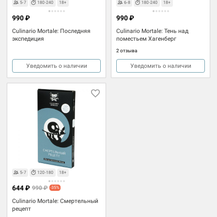
5-7
180-240
18+
6-8
180-240
18+
990 ₽
990 ₽
Culinario Mortale: Последняя
Culinario Mortale: Тень над
экспедиция
поместьем Хагенберг
2 отзыва
Уведомить о наличии
Уведомить о наличии
5-7
120-180
18+
644 ₽
990 ₽
-35%
Culinario Mortale: Смертельный
рецепт