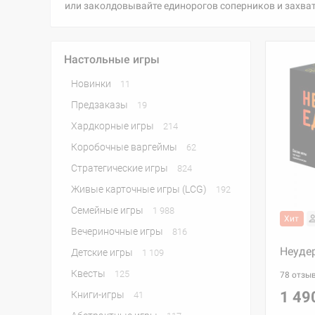
или заколдовывайте единорогов соперников и захват
Настольные игры
Новинки
11
Предзаказы
19
Хардкорные игры
214
Коробочные варгеймы
62
Стратегические игры
824
Живые карточные игры (LCG)
192
Семейные игры
1 988
Хит
Вечериночные игры
816
Неуде
Детские игры
1 109
Квесты
125
78 отзы
1 49
Книги-игры
41