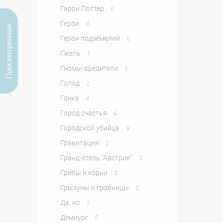
Гарри Поттер
6
Герои
8
Просмотренные
Герои подземелий
6
Гжель
1
Гномы-вредители
5
Голод
2
Гонка
4
Город счастья
4
Городской убийца
9
Гравитация
2
Гранд-отель "Австрия"
3
Грибы и корни
3
Грызуны и гробницы
5
Да, но
2
Демиург
5