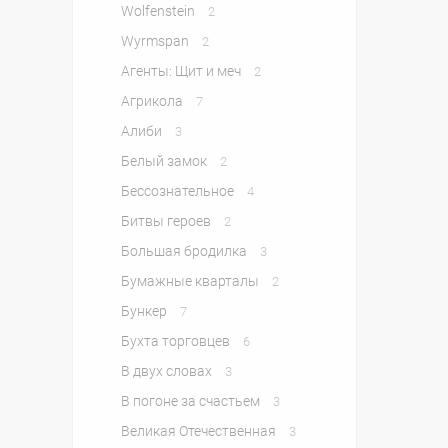
Wolfenstein
2
Wyrmspan
2
Агенты: Щит и меч
2
Агрикола
7
Алиби
3
Белый замок
2
Бессознательное
4
Битвы героев
2
Большая бродилка
3
Бумажные кварталы
2
Бункер
7
Бухта торговцев
6
В двух словах
3
В погоне за счастьем
3
Великая Отечественная
3