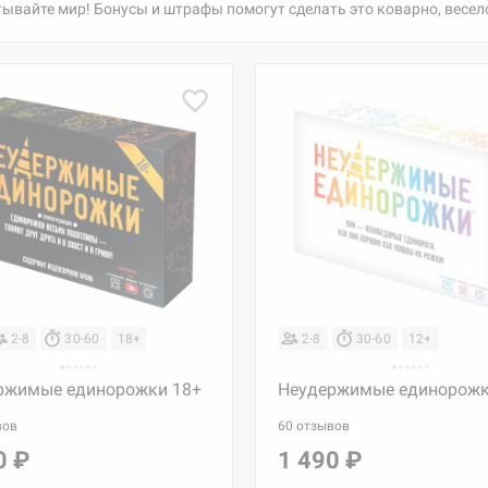
ывайте мир! Бонусы и штрафы помогут сделать это коварно, весел
2-8
30-60
18+
2-8
30-60
12+
ржимые единорожки 18+
Неудержимые единорож
вов
60 отзывов
0 ₽
1 490 ₽