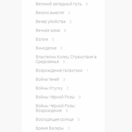
Великий западный путь
6
Весело вместе!
2
Вечер убийства
2
Вечная зима
8
Взлом
5
Виноделие
3
Властелин Колец: Странствия в
Средиземье
5
Возрождение галактики
1
Война теней
3
Войны Ктулху
2
Войны Чёрной Розы
9
Войны Чёрной Розы:
Возрождение
9
Восходящее солнце
5
Время Валеры
2