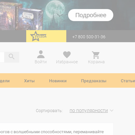
Подробнее
+7 800 500-31-36
перейти на Zvezda
Войти
Избранное
Корзина
дели
Хиты
Новинки
Предзаказы
Статьи
по популярности
Сортировать:
орогов с волшебными способностями, переманивайте