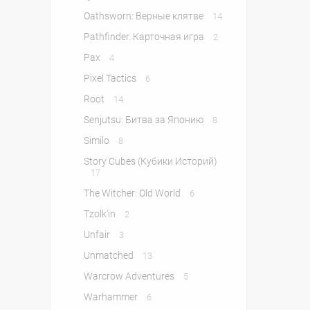
Oathsworn: Верные клятве
14
Pathfinder. Карточная игра
2
Pax
4
Pixel Tactics
6
Root
14
Senjutsu: Битва за Японию
8
Similo
8
Story Cubes (Кубики Историй)
17
The Witcher: Old World
6
Tzolk'in
2
Unfair
3
Unmatched
13
Warcrow Adventures
5
Warhammer
6