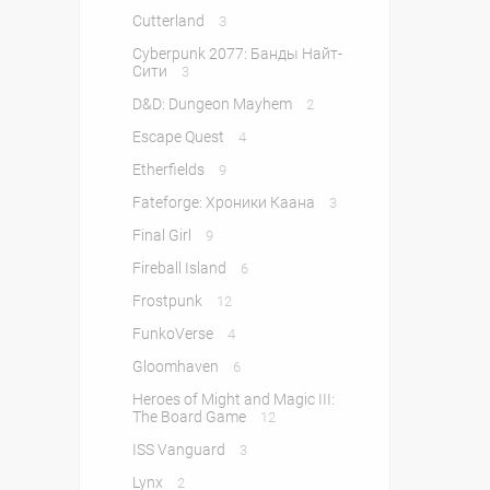
Cutterland
3
Cyberpunk 2077: Банды Найт-
Сити
3
D&D: Dungeon Mayhem
2
Escape Quest
4
Etherfields
9
Fateforge: Хроники Каана
3
Final Girl
9
Fireball Island
6
Frostpunk
12
FunkoVerse
4
Gloomhaven
6
Heroes of Might and Magic III:
The Board Game
12
ISS Vanguard
3
Lynx
2