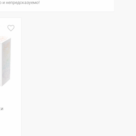
о и непредсказуемо!
ки