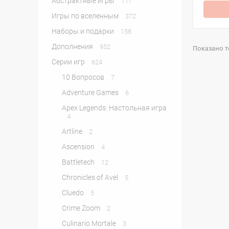
Абстрактные игры
117
Игры по вселенным
372
Наборы и подарки
158
Дополнения
952
Показано то
Серии игр
624
10 Вопросов
7
Adventure Games
6
Apex Legends: Настольная игра
4
Artline
2
Ascension
4
Battletech
12
Chronicles of Avel
5
Cluedo
5
Crime Zoom
2
Culinario Mortale
3