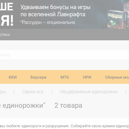
отеки
ККИ
Берсерк
MTG
НРИ
Сборные мо
гры
Серии игр
Неудержимые единорожки
е единорожки"
2 товара
то вы любите: единороги и разрушения. Собирайте свою армию един