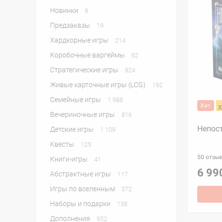
Новинки
8
Предзаказы
19
Хардкорные игры
214
Коробочные варгеймы
62
Стратегические игры
824
Живые карточные игры (LCG)
192
Семейные игры
1 988
Хит
Вечериночные игры
816
Непос
Детские игры
1 109
Квесты
125
50 отзы
Книги-игры
41
6 99
Абстрактные игры
117
Игры по вселенным
372
Наборы и подарки
158
Дополнения
952