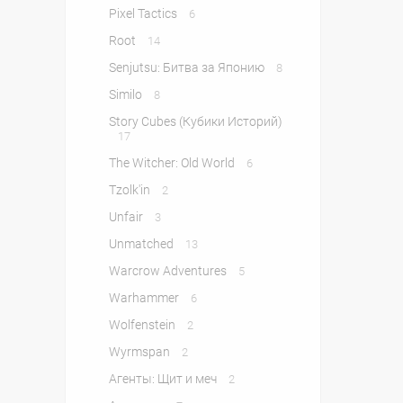
Pixel Tactics
6
Root
14
Senjutsu: Битва за Японию
8
Similo
8
Story Cubes (Кубики Историй)
17
The Witcher: Old World
6
Tzolk'in
2
Unfair
3
Unmatched
13
Warcrow Adventures
5
Warhammer
6
Wolfenstein
2
Wyrmspan
2
Агенты: Щит и меч
2