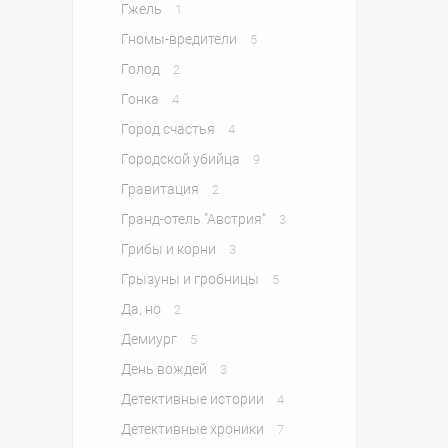
Гжель
1
Гномы-вредители
5
Голод
2
Гонка
4
Город счастья
4
Городской убийца
9
Гравитация
2
Гранд-отель "Австрия"
3
Грибы и корни
3
Грызуны и гробницы
5
Да, но
2
Демиург
5
День вождей
3
Детективные истории
4
Детективные хроники
7