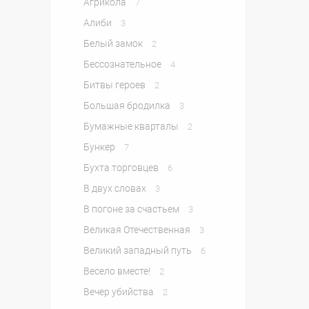
Агрикола
7
Алиби
3
Белый замок
2
Бессознательное
4
Битвы героев
2
Большая бродилка
3
Бумажные кварталы
2
Бункер
7
Бухта торговцев
6
В двух словах
3
В погоне за счастьем
3
Великая Отечественная
3
Великий западный путь
6
Весело вместе!
2
Вечер убийства
2