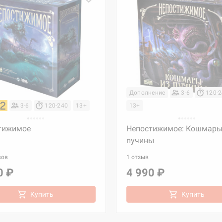
Дополнение
3-6
120-
3-6
120-240
13+
13+
тижимое
Непостижимое: Кошмары
пучины
вов
1 отзыв
0 ₽
4 990 ₽
Купить
Купить