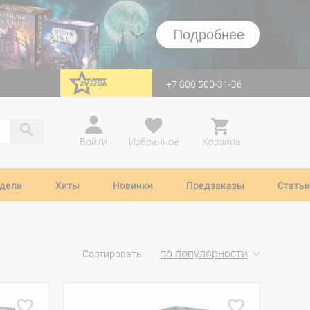
Подробнее
+7 800 500-31-36
перейти на Zvezda
Войти
Избранное
Корзина
дели
Хиты
Новинки
Предзаказы
Статьи
по популярности
Сортировать: