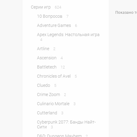
Серии игр
624
Показано то
10 Вопросов
7
Adventure Games
6
Apex Legends: Настольная игра
4
Artline
2
Ascension
4
Battletech
12
Chronicles of Avel
5
Cluedo
5
Crime Zoom
2
Culinario Mortale
3
Cutterland
3
Cyberpunk 2077: Банды Найт-
Сити
3
D&D: Dungeon Mayhem
2