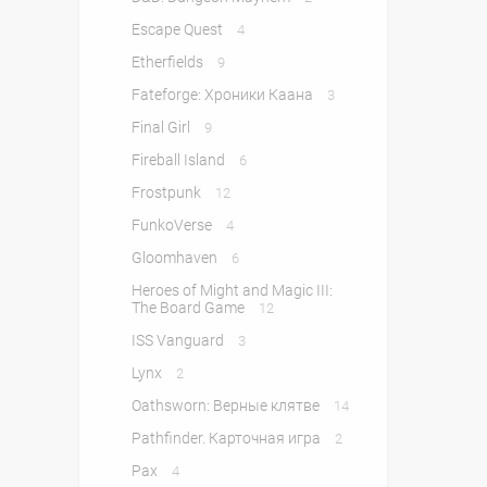
Escape Quest
4
Etherfields
9
Fateforge: Хроники Каана
3
Final Girl
9
Fireball Island
6
Frostpunk
12
FunkoVerse
4
Gloomhaven
6
Heroes of Might and Magic III:
The Board Game
12
ISS Vanguard
3
Lynx
2
Oathsworn: Верные клятве
14
Pathfinder. Карточная игра
2
Pax
4