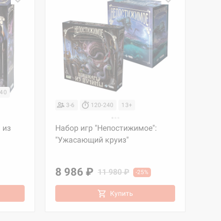
240
3-6
120-240
13+
 из
Набор игр "Непостижимое":
"Ужасающий круиз"
8 986 ₽
11 980 ₽
-25%
Купить