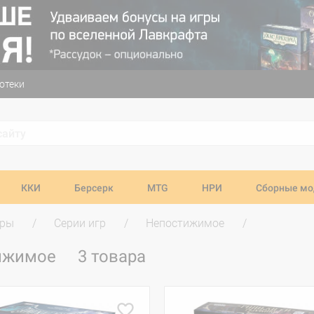
отеки
ККИ
Берсерк
MTG
НРИ
Сборные мо
гры
Серии игр
Непостижимое
тижимое
3 товара