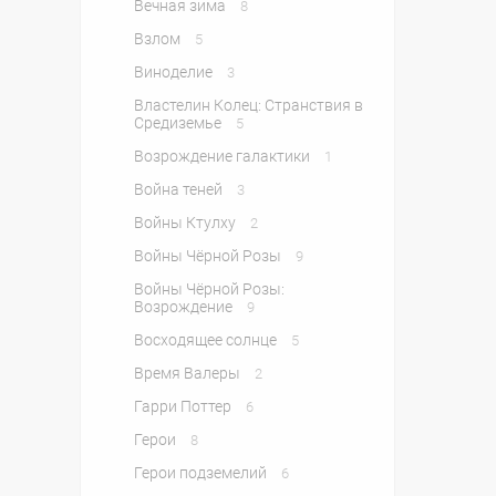
Вечная зима
8
Взлом
5
Виноделие
3
Властелин Колец: Странствия в
Средиземье
5
Возрождение галактики
1
Война теней
3
Войны Ктулху
2
Войны Чёрной Розы
9
Войны Чёрной Розы:
Возрождение
9
Восходящее солнце
5
Время Валеры
2
Гарри Поттер
6
Герои
8
Герои подземелий
6