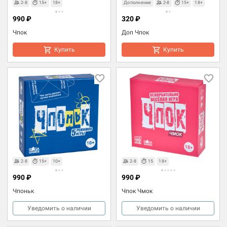
2-8
15+
18+
Дополнение
2-8
15+
18+
990 ₽
320 ₽
Чпок
Доп Чпок
Купить
Купить
2-8
15+
10+
2-8
15
18+
990 ₽
990 ₽
Чпоньк
Чпок Чмок
Уведомить о наличии
Уведомить о наличии