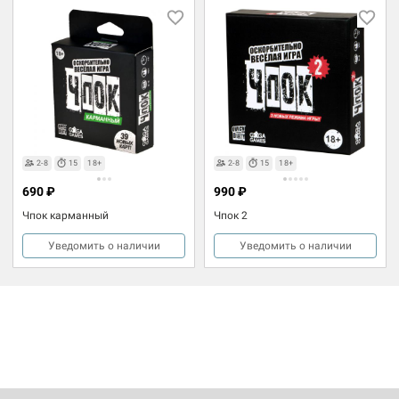
2-8
15
18+
2-8
15
18+
690 ₽
990 ₽
Чпок карманный
Чпок 2
Уведомить о наличии
Уведомить о наличии