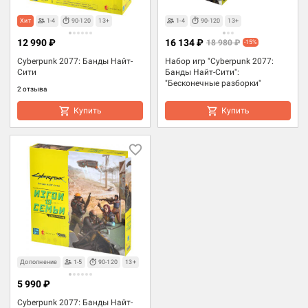
Хит
1-4
90-120
13+
1-4
90-120
13+
12 990 ₽
16 134 ₽
18 980 ₽
-15%
Cyberpunk 2077: Банды Найт-
Набор игр "Cyberpunk 2077:
Сити
Банды Найт-Сити":
"Бесконечные разборки"
2 отзыва
Купить
Купить
Дополнение
1-5
90-120
13+
5 990 ₽
Cyberpunk 2077: Банды Найт-