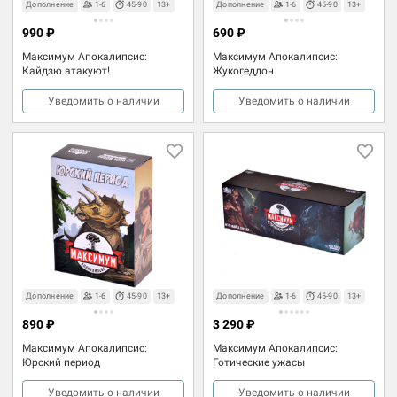
Дополнение
1-6
45-90
13+
Дополнение
1-6
45-90
13+
990 ₽
690 ₽
Максимум Апокалипсис:
Максимум Апокалипсис:
Кайдзю атакуют!
Жукогеддон
Уведомить о наличии
Уведомить о наличии
Дополнение
1-6
45-90
13+
Дополнение
1-6
45-90
13+
890 ₽
3 290 ₽
Максимум Апокалипсис:
Максимум Апокалипсис:
Юрский период
Готические ужасы
Уведомить о наличии
Уведомить о наличии