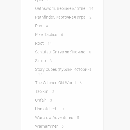
Oathsworn: Верные клятве
14
Pathfinder. Карточная игра
2
Pax
4
Pixel Tactics
6
Root
14
Senjutsu: Битва за Японию
8
Similo
8
Story Cubes (Кубики Историй)
17
The Witcher: Old World
6
Tzolk'in
2
Unfair
3
Unmatched
13
Warcrow Adventures
5
Warhammer
6