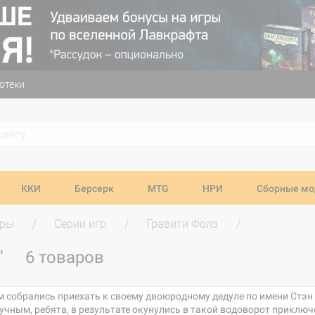
отеки
ККИ
Берсерк
MTG
НРИ
Сборные мо
гры
Серии игр
Гравити Фолз
"
6 товаров
собрались приехать к своему двоюродному дедуле по имени Стэн н
учным, ребята, в результате окунулись в такой водоворот приключе