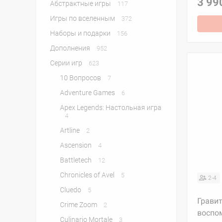
3 99
Абстрактные игры
117
Игры по вселенным
372
Наборы и подарки
156
Дополнения
952
Серии игр
623
10 Вопросов
7
Adventure Games
6
Apex Legends: Настольная игра
4
Artline
2
Ascension
4
Battletech
12
Chronicles of Avel
5
2-4
Cluedo
5
Гравит
Crime Zoom
2
воспо
Culinario Mortale
3