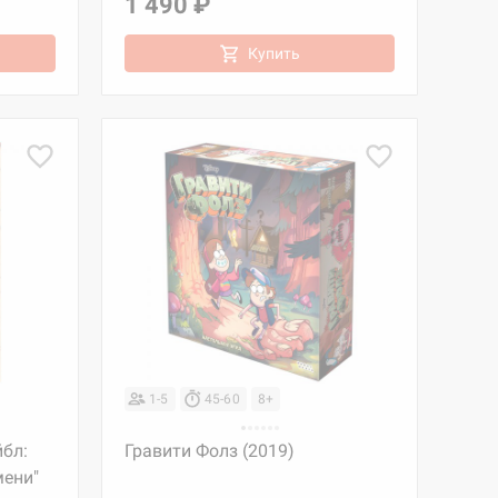
1 490 ₽
Купить
1-5
45-60
8+
йбл:
Гравити Фолз (2019)
ени"