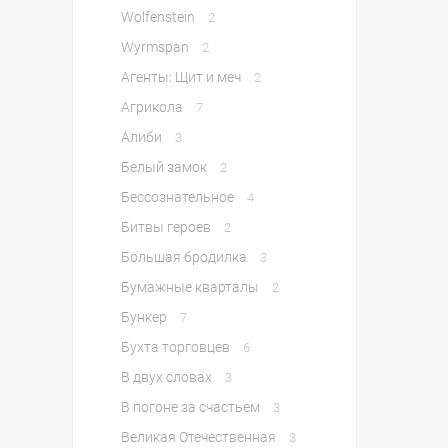
Wolfenstein
2
Wyrmspan
2
Агенты: Щит и меч
2
Агрикола
7
Алиби
3
Белый замок
2
Бессознательное
4
Битвы героев
2
Большая бродилка
3
Бумажные кварталы
2
Бункер
7
Бухта торговцев
6
В двух словах
3
В погоне за счастьем
3
Великая Отечественная
3