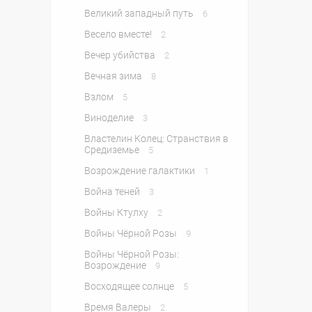
Великий западный путь
6
Весело вместе!
2
Вечер убийства
2
Вечная зима
8
Взлом
5
Виноделие
3
Властелин Колец: Странствия в
Средиземье
5
Возрождение галактики
1
Война теней
3
Войны Ктулху
2
Войны Чёрной Розы
9
Войны Чёрной Розы:
Возрождение
9
Восходящее солнце
5
Время Валеры
2