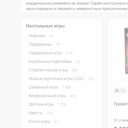
кардинально изменило их жизнь! Серия настольных и
мультсериала и пережить невероятные приключения, 
Настольные игры
Новинки
14
Предзаказы
19
Хардкорные игры
214
Коробочные варгеймы
62
Стратегические игры
823
Живые карточные игры (LCG)
192
Семейные игры
1 988
1-5
Вечериночные игры
816
Грави
Детские игры
1 109
Квесты
125
31 отзы
Книги-игры
41