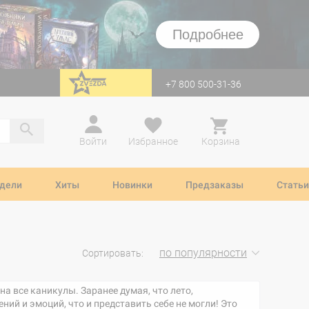
Подробнее
+7 800 500-31-36
перейти на Zvezda
Войти
Избранное
Корзина
дели
Хиты
Новинки
Предзаказы
Статьи
по популярности
Сортировать:
а все каникулы. Заранее думая, что лето,
ний и эмоций, что и представить себе не могли! Это