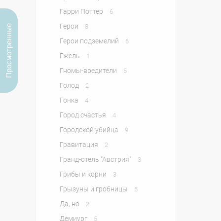
Гарри Поттер
6
Герои
8
Просмотренные
Герои подземелий
6
Гжель
1
Гномы-вредители
5
Голод
2
Гонка
4
Город счастья
4
Городской убийца
9
Гравитация
2
Гранд-отель "Австрия"
3
Грибы и корни
3
Грызуны и гробницы
5
Да, но
2
Демиург
5