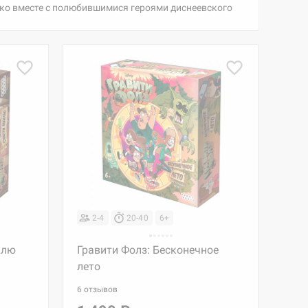
ечко вместе с полюбившимися героями диснеевского
2-4
20-40
6+
хлю
Гравити Фолз: Бесконечное
лето
6 отзывов