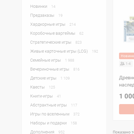
Новинки
14
Предзаказы
19
Хардкорные игры
214
Коробочные варгеймы
62
Стратегические игры
823
Живые карточные игры (LCG)
192
Новин
Семейные игры
1 988
1-4
Вечериночные игры
816
Древн
Детские игры
1 109
насле
Квесты
125
1 00
Книги-игры
41
Абстрактные игры
117
Игры по вселенным
372
Наборы и подарки
158
Показано то
Дополнения
952