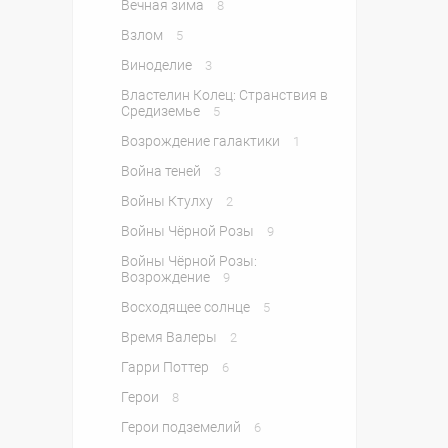
Вечная зима
8
Взлом
5
Виноделие
3
Властелин Колец: Странствия в
Средиземье
5
Возрождение галактики
1
Война теней
3
Войны Ктулху
2
Войны Чёрной Розы
9
Войны Чёрной Розы:
Возрождение
9
Восходящее солнце
5
Время Валеры
2
Гарри Поттер
6
Герои
8
Герои подземелий
6