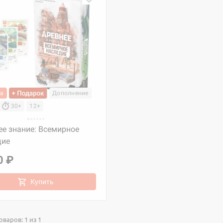
ка
Дополнение
30+
12+
ее знание: Всемирное
дие
0 ₽
Купить
варов: 1 из 1