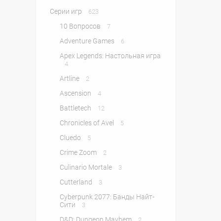
Серии игр
623
10 Вопросов
7
Adventure Games
6
Apex Legends: Настольная игра
4
Artline
2
Ascension
4
Battletech
12
Chronicles of Avel
5
Cluedo
5
Crime Zoom
2
Culinario Mortale
3
Cutterland
3
Cyberpunk 2077: Банды Найт-
Сити
3
D&D: Dungeon Mayhem
2