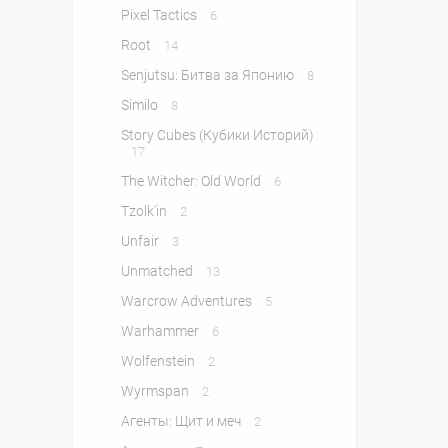
Pixel Tactics
6
Root
14
Senjutsu: Битва за Японию
8
Similo
8
Story Cubes (Кубики Историй)
17
The Witcher: Old World
6
Tzolk'in
2
Unfair
3
Unmatched
13
Warcrow Adventures
5
Warhammer
6
Wolfenstein
2
Wyrmspan
2
Агенты: Щит и меч
2