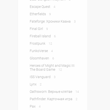
Escape Quest
4
Etherfields
9
Fateforge: Хроники Каана
3
Final Girl
9
Fireball Island
6
Frostpunk
12
FunkoVerse
4
Gloomhaven
6
Heroes of Might and Magic III:
The Board Game
12
ISS Vanguard
3
Lynx
2
Oathsworn: Верные клятве
14
Pathfinder. Карточная игра
2
Pax
4