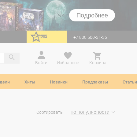
Подробнее
+7 800 500-31-36
перейти на Zvezda
Войти
Избранное
Корзина
дели
Хиты
Новинки
Предзаказы
Статьи
по популярности
Сортировать: