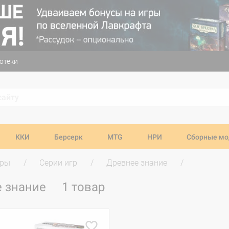
отеки
ККИ
Берсерк
MTG
НРИ
Сборные мо
гры
Серии игр
Древнее знание
е знание
1 товар