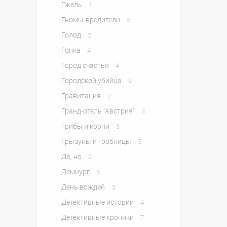
Гжель
1
Гномы-вредители
5
Голод
2
Гонка
4
Город счастья
4
Городской убийца
9
Гравитация
2
Гранд-отель "Австрия"
3
Грибы и корни
3
Грызуны и гробницы
5
Да, но
2
Демиург
5
День вождей
3
Детективные истории
4
Детективные хроники
7