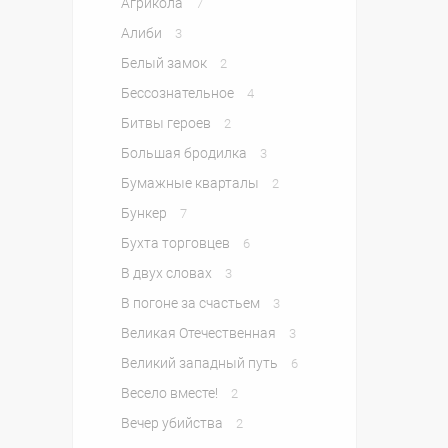
Агрикола
7
Алиби
3
Белый замок
2
Бессознательное
4
Битвы героев
2
Большая бродилка
3
Бумажные кварталы
2
Бункер
7
Бухта торговцев
6
В двух словах
3
В погоне за счастьем
3
Великая Отечественная
3
Великий западный путь
6
Весело вместе!
2
Вечер убийства
2