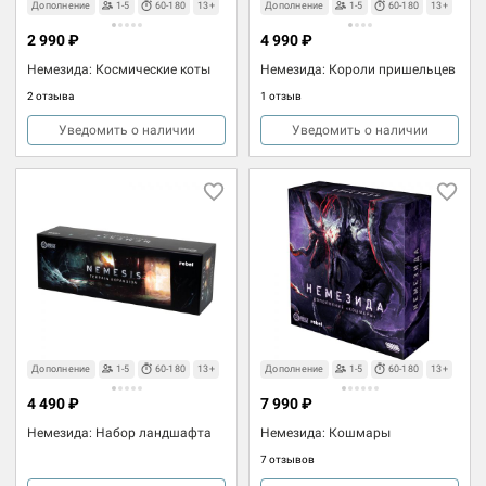
Дополнение
1-5
60-180
13+
Дополнение
1-5
60-180
13+
2 990 ₽
4 990 ₽
Немезида: Космические коты
Немезида: Короли пришельцев
2 отзыва
1 отзыв
Уведомить о наличии
Уведомить о наличии
Дополнение
1-5
60-180
13+
Дополнение
1-5
60-180
13+
4 490 ₽
7 990 ₽
Немезида: Набор ландшафта
Немезида: Кошмары
7 отзывов