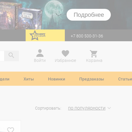
Подробнее
+7 800 500-31-36
перейти на Zvezda
Войти
Избранное
Корзина
дели
Хиты
Новинки
Предзаказы
Статьи
по популярности
Сортировать: