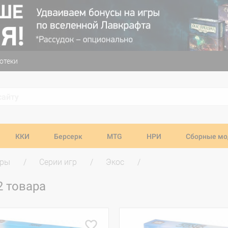
отеки
ККИ
Берсерк
MTG
НРИ
Сборные мо
гры
Серии игр
Экос
2 товара