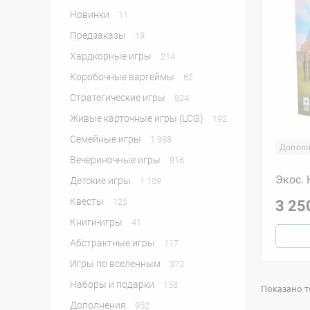
Новинки
11
Предзаказы
19
Хардкорные игры
214
Коробочные варгеймы
62
Стратегические игры
824
Живые карточные игры (LCG)
192
Семейные игры
1 988
Дополн
Вечериночные игры
816
Экос.
Детские игры
1 109
Квесты
125
3 25
Книги-игры
41
Абстрактные игры
117
Игры по вселенным
372
Наборы и подарки
158
Показано то
Дополнения
952