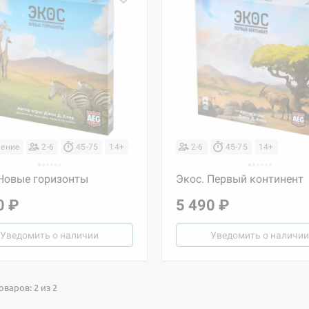
ение
2-6
45-75
14+
2-6
45-75
14+
 Новые горизонты
Экос. Первый континент
0 ₽
5 490 ₽
Уведомить о наличии
Уведомить о наличии
варов: 2 из 2