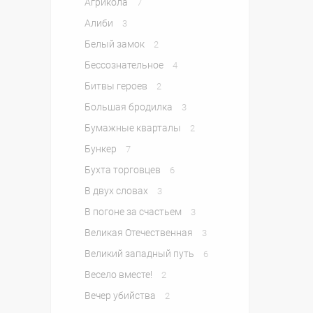
Агрикола
7
Алиби
3
Белый замок
2
Бессознательное
4
Битвы героев
2
Большая бродилка
3
Бумажные кварталы
2
Бункер
7
Бухта торговцев
6
В двух словах
3
В погоне за счастьем
3
Великая Отечественная
3
Великий западный путь
6
Весело вместе!
2
Вечер убийства
2