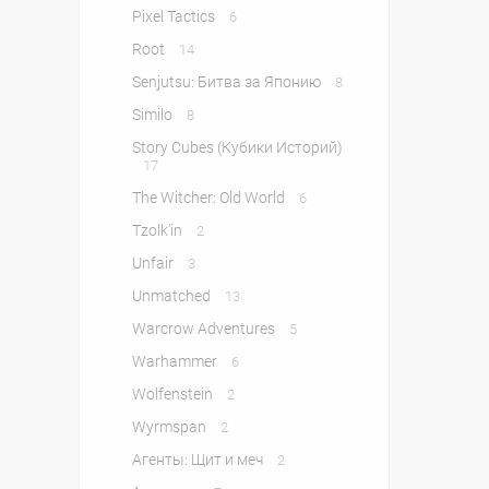
Pixel Tactics
6
Root
14
Senjutsu: Битва за Японию
8
Similo
8
Story Cubes (Кубики Историй)
17
The Witcher: Old World
6
Tzolk'in
2
Unfair
3
Unmatched
13
Warcrow Adventures
5
Warhammer
6
Wolfenstein
2
Wyrmspan
2
Агенты: Щит и меч
2