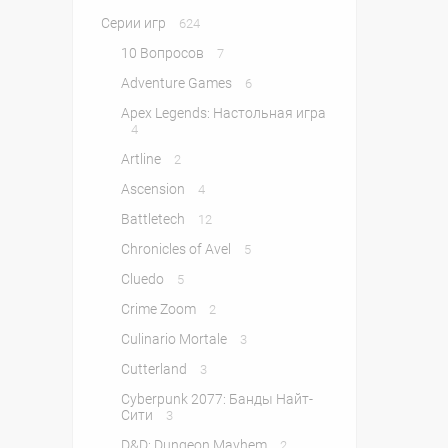
Серии игр
624
10 Вопросов
7
Adventure Games
6
Apex Legends: Настольная игра
4
Artline
2
Ascension
4
Battletech
12
Chronicles of Avel
5
Cluedo
5
Crime Zoom
2
Culinario Mortale
3
Cutterland
3
Cyberpunk 2077: Банды Найт-
Сити
3
D&D: Dungeon Mayhem
2