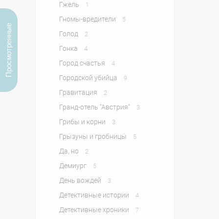
Гжель
1
Гномы-вредители
5
Просмотренные
Голод
2
Гонка
4
Город счастья
4
Городской убийца
9
Гравитация
2
Гранд-отель "Австрия"
3
Грибы и корни
3
Грызуны и гробницы
5
Да, но
2
Демиург
5
День вождей
3
Детективные истории
4
Детективные хроники
7