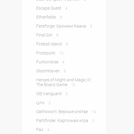
Escape Quest
4
Etherfields
9
Fateforge: Хроники Каана
3
Final Girl
9
Fireball Island
6
Frostpunk
12
FunkoVerse
4
Gloomhaven
6
Heroes of Might and Magic III:
The Board Game
12
ISS Vanguard
3
Lynx
2
Oathsworn: Верные клятве
14
Pathfinder. Карточная игра
2
Pax
4