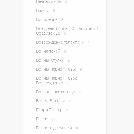
Вечная зима
8
Взлом
5
Виноделие
3
Властелин Колец: Странствия в
Средиземье
5
Возрождение галактики
1
Война теней
3
Войны Ктулху
2
Войны Чёрной Розы
9
Войны Чёрной Розы:
Возрождение
9
Восходящее солнце
5
Время Валеры
2
Гарри Поттер
6
Герои
8
Герои подземелий
6