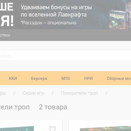
отеки
ККИ
Берсерк
MTG
НРИ
Сборные мо
гры
Серии игр
Покорители троп
тели троп
2 товара