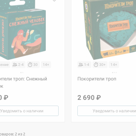
ение
2-4
30
14+
1-4
30+
14+
ители троп: Снежный
Покорители троп
ек
0 ₽
2 690 ₽
Уведомить о наличии
Уведомить о наличии
варов: 2 из 2