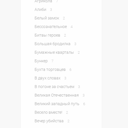
Агрикола
7
Алиби
3
Белый замок
2
Бессознательное
4
Битвы героев
2
Большая бродилка
3
Бумажные кварталы
2
Бункер
7
Бухта торговцев
6
В двух словах
3
В погоне за счастьем
3
Великая Отечественная
3
Великий западный путь
6
Весело вместе!
2
Вечер убийства
2