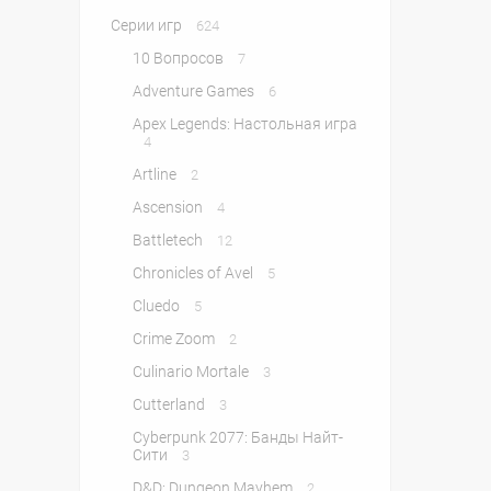
Серии игр
624
10 Вопросов
7
Adventure Games
6
Apex Legends: Настольная игра
4
Artline
2
Ascension
4
Battletech
12
Chronicles of Avel
5
Cluedo
5
Crime Zoom
2
Culinario Mortale
3
Cutterland
3
Cyberpunk 2077: Банды Найт-
Сити
3
D&D: Dungeon Mayhem
2