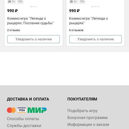
1+
12+
1+
12+
990 ₽
990 ₽
Комикс-игра "Легенда о
Комикс-игра "Легенда о
рыцарях: Послание судьбы"
рыцарях"
2 отзыва
6 отзывов
Уведомить о наличии
Уведомить о наличии
ДОСТАВКА И ОПЛАТА
ПОКУПАТЕЛЯМ
Подобрать игру
Бонусная программа
Способы оплаты
Информация о заказе
Службы доставки