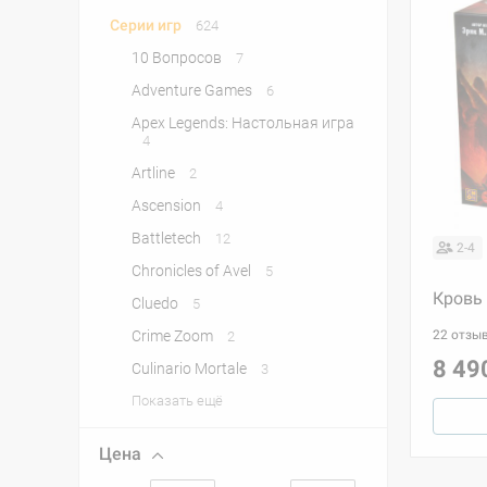
Серии игр
624
10 Вопросов
7
Adventure Games
6
Apex Legends: Настольная игра
4
Artline
2
Ascension
4
Battletech
12
2-4
Chronicles of Avel
5
Кровь 
Cluedo
5
Crime Zoom
22 отзы
2
8 49
Culinario Mortale
3
Показать ещё
Цена