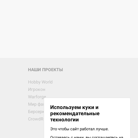
НАШИ ПРОЕКТЫ
Hobby World
Игрокон
Warforge
Мир фантастики
Используем куки и
Берсерк
рекомендательные
CrowdRepublic
технологии
Это чтобы сайт работал лучше.
Оставаясь с нами, вы соглашаетесь на