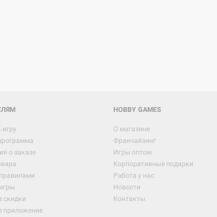
ЕЛЯМ
HOBBY GAMES
 игру
О магазине
программа
Франчайзинг
я о заказе
Игры оптом
овара
Корпоративные подарки
 правилами
Работа у нас
игры
Новости
з скидки
Контакты
е приложение