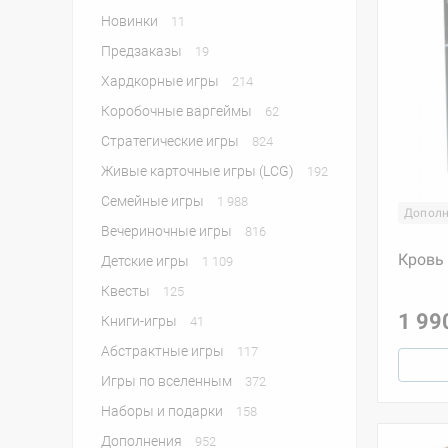
Новинки
11
Предзаказы
19
Хардкорные игры
214
Коробочные варгеймы
62
Стратегические игры
824
Живые карточные игры (LCG)
192
Семейные игры
1 988
Дополн
Вечериночные игры
816
Кровь 
Детские игры
1 109
Квесты
125
1 99
Книги-игры
41
Абстрактные игры
117
Игры по вселенным
372
Наборы и подарки
158
Дополнения
952