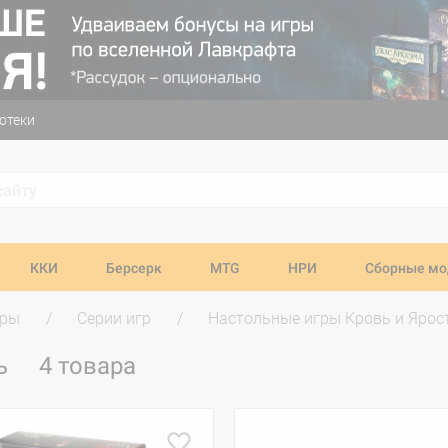
отеки
ККИ
Берсерк
MTG
НРИ
Сборные мо
гры
Серии игр
Настольные игры Кровь и Ярос
ть
4 товара