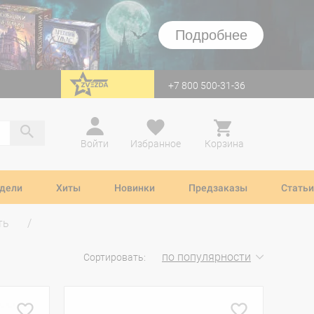
Подробнее
+7 800 500-31-36
перейти на Zvezda
Войти
Избранное
Корзина
дели
Хиты
Новинки
Предзаказы
Статьи
ть
по популярности
Сортировать: