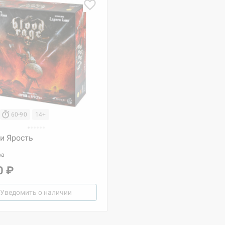
60-90
14+
и Ярость
ва
0 ₽
Уведомить о наличии