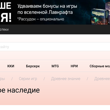
отеки
ККИ
Берсерк
MTG
НРИ
Сборные мо
гры
Серии игр
Древнее знание
Древнее
ое наследие