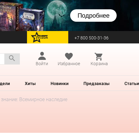
Подробнее
+7 800 500-31-36
перейти на Zvezda
Войти
Избранное
Корзина
дели
Хиты
Новинки
Предзаказы
Статьи
 знание: Всемирное наследие