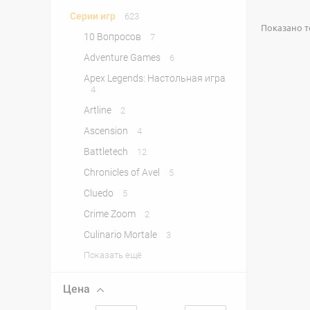
Серии игр
623
Показано то
10 Вопросов
7
Adventure Games
6
Apex Legends: Настольная игра
4
Artline
2
Ascension
4
Battletech
12
Chronicles of Avel
5
Cluedo
5
Crime Zoom
2
Culinario Mortale
3
Показать ещё
Цена