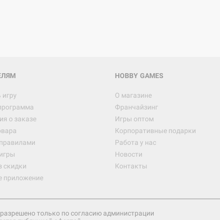
ЕЛЯМ
HOBBY GAMES
 игру
О магазине
программа
Франчайзинг
я о заказе
Игры оптом
овара
Корпоративные подарки
 правилами
Работа у нас
игры
Новости
з скидки
Контакты
е приложение
разрешено только по согласию администрации