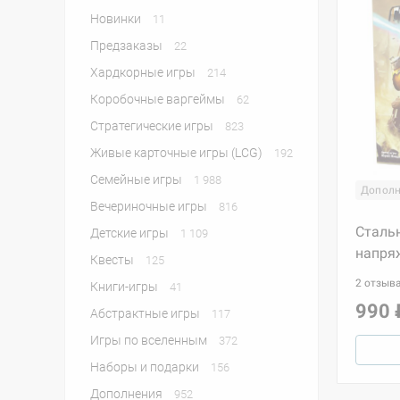
Новинки
11
Предзаказы
22
Хардкорные игры
214
Коробочные варгеймы
62
Стратегические игры
823
Живые карточные игры (LCG)
192
Семейные игры
1 988
Дополн
Вечериночные игры
816
Сталь
Детские игры
1 109
напря
Квесты
125
2 отзыв
Книги-игры
41
990 
Абстрактные игры
117
Игры по вселенным
372
Наборы и подарки
156
Дополнения
952