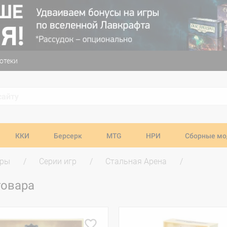
отеки
ККИ
Берсерк
MTG
НРИ
Сборные мо
гры
Серии игр
Стальная Арена
товара