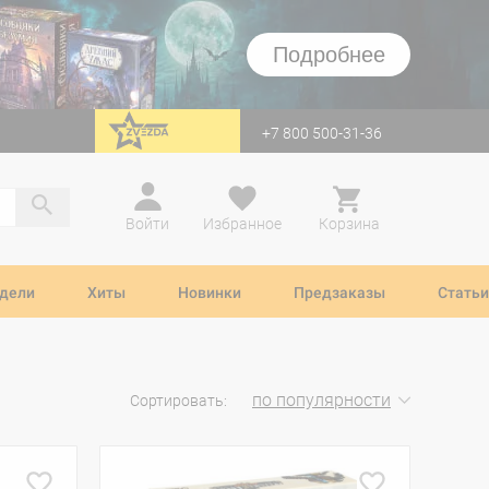
Подробнее
+7 800 500-31-36
перейти на Zvezda
Войти
Избранное
Корзина
дели
Хиты
Новинки
Предзаказы
Статьи
по популярности
Сортировать: