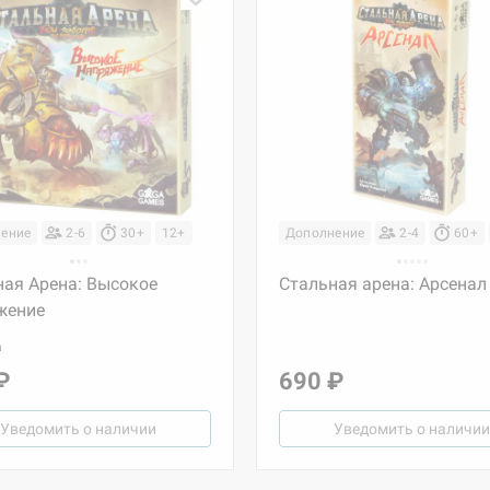
ение
2-6
30+
12+
Дополнение
2-4
60+
ная Арена: Высокое
Стальная арена: Арсенал
жение
а
₽
690 ₽
Уведомить о наличии
Уведомить о наличии