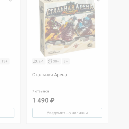
13+
2-4
30+
8+
Стальная Арена
7 отзывов
1 490 ₽
Уведомить о наличии