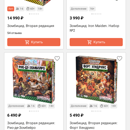
Хит
1-6
60+
18+
Дополнение
16+
14 990 ₽
3 990 ₽
Зомбицид. Вторая редакция
Зомбицид: Iron Maiden. Набор
№2
54 отзыва
Купить
Купить
Дополнение
1-6
60+
18+
Дополнение
1-6
60+
18+
6 490 ₽
5 490 ₽
Зомбицид. Вторая редакция:
Зомбицид. Вторая редакция:
Рио-де-Зомбейро
Форт Хендрикс