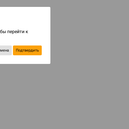
Код товара: 88332
5 490 ₽
до 549
бонусов на следующие покупки
обы перейти к
Уведомить о наличии
тмена
Подтвердить
В избранное