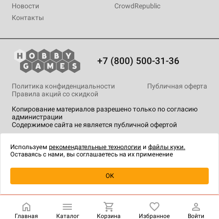
Новости
CrowdRepublic
Контакты
+7 (800) 500-31-36
Политика конфиденциальности
Публичная оферта
Правила акций со скидкой
Копирование материалов разрешено только по согласию
администрации
Содержимое сайта не является публичной офертой
На сайте Hobby Games применяются
рекомендательные
технологии
.
Используем
рекомендательные технологии
и
файлы куки.
Оставаясь с нами, вы соглашаетесь на их применение
Товар снят с продажи
OK
Главная
Каталог
Корзина
Избранное
Войти