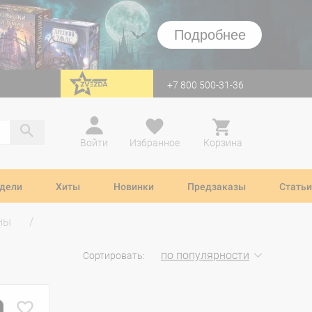
Подробнее
+7 800 500-31-36
перейти на Zvezda
Войти
Избранное
Корзина
дели
Хиты
Новинки
Предзаказы
Статьи
ны
по популярности
Сортировать: