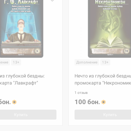
ение
13+
Дополнение
13+
из глубокой бездны:
Нечто из глубокой бездн
карта "Лавкрафт"
промокарта "Некрономик
1 отзыв
бон.
100 бон.
Купить
Купить