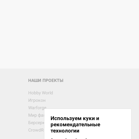
d Журнал
к: Братья
d Звёздные
НАШИ ПРОЕКТЫ
Hobby World
Игрокон
d Сумерки
Warforge
: Грозовой
Мир фантастики
Используем куки и
Берсерк
рекомендательные
CrowdRepublic
технологии