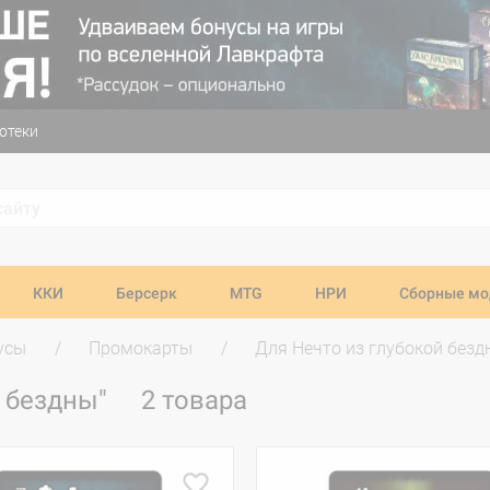
отеки
ККИ
Берсерк
MTG
НРИ
Сборные мо
усы
Промокарты
Для Нечто из глубокой безд
й бездны"
2 товара