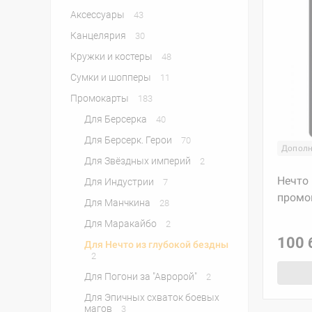
Аксессуары
43
Канцелярия
30
Кружки и костеры
48
Сумки и шопперы
11
Промокарты
183
Для Берсерка
40
Для Берсерк. Герои
70
Дополн
Для Звёздных империй
2
Нечто 
Для Индустрии
7
промо
Для Манчкина
28
Для Маракайбо
2
100 
Для Нечто из глубокой бездны
2
Для Погони за "Авророй"
2
Для Эпичных схваток боевых
магов
3