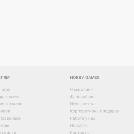
Настольная игра Hobby Worl
"Мир фантастики. Спецвыпус
Стругацкие"
1 490
Настольная игра Hobby Worl
империи: Боевая тревога
799
ЕЛЯМ
HOBBY GAMES
 игру
О магазине
программа
Франчайзинг
Настольная игра Hobby Worl
я о заказе
Игры оптом
империи. Четвёртая редакция
овара
Корпоративные подарки
Рубеж
12 990
 правилами
Работа у нас
игры
Новости
з скидки
Контакты