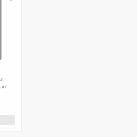
ы:
он"