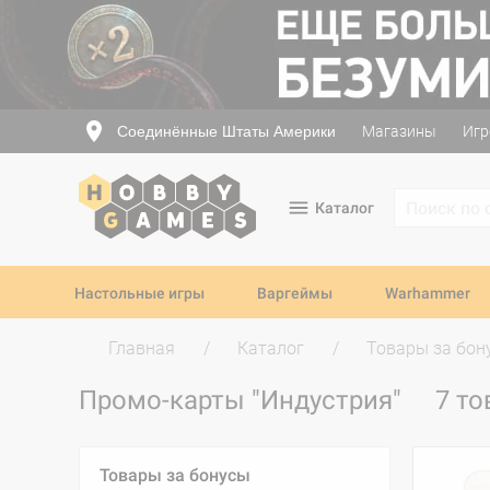
Соединённые Штаты Америки
Магазины
Игр
Каталог
Настольные игры
Варгеймы
Warhammer
Главная
Каталог
Товары за бон
Промо-карты "Индустрия"
7 то
Товары за бонусы