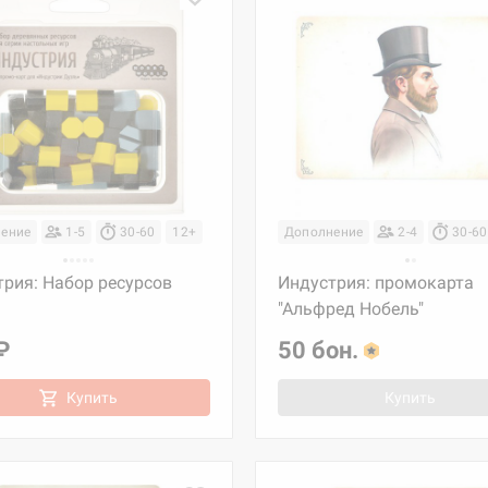
ение
1-5
30-60
12+
Дополнение
2-4
30-60
рия: Набор ресурсов
Индустрия: промокарта
"Альфред Нобель"
₽
50 бон.
Купить
Купить