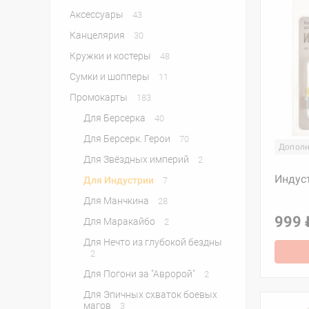
Аксессуары
43
Канцелярия
30
Кружки и костеры
48
Сумки и шопперы
11
Промокарты
183
Для Берсерка
40
Для Берсерк. Герои
70
Дополн
Для Звёздных империй
2
Индуст
Для Индустрии
7
Для Манчкина
28
999 
Для Маракайбо
2
Для Нечто из глубокой бездны
2
Для Погони за "Авророй"
2
Для Эпичных схваток боевых
магов
3