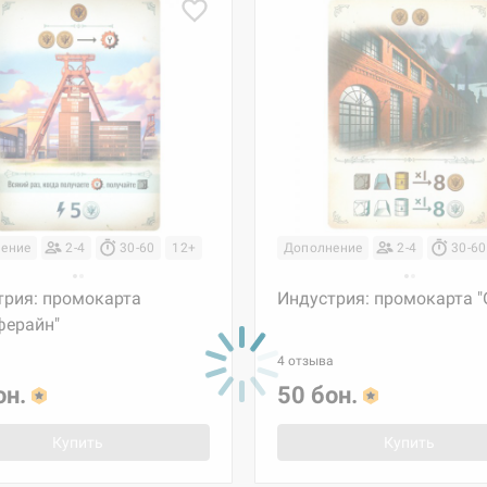
ение
2-4
30-60
12+
Дополнение
2-4
30-60
трия: промокарта
Индустрия: промокарта "
ферайн"
4 отзыва
он.
50 бон.
Купить
Купить