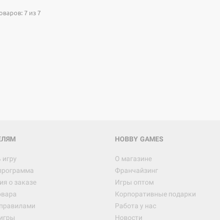
варов: 7 из 7
ЕЛЯМ
HOBBY GAMES
 игру
О магазине
программа
Франчайзинг
я о заказе
Игры оптом
овара
Корпоративные подарки
 правилами
Работа у нас
игры
Новости