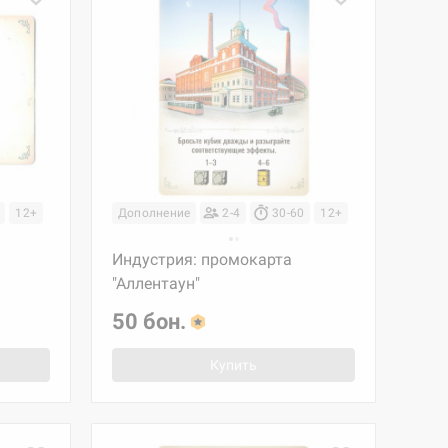
12+
Дополнение
2-4
30-60
12+
Индустрия: промокарта
"Аллентаун"
50 бон.
Купить