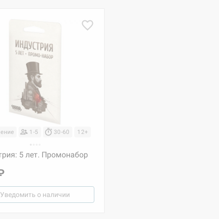
ение
1-5
30-60
12+
рия: 5 лет. Промонабор
₽
Уведомить о наличии