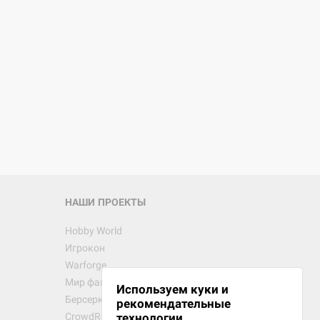
НАШИ ПРОЕКТЫ
Hobby World
Игрокон
Warforge
Мир фантастики
Используем куки и
Берсерк
рекомендательные
CrowdRepublic
технологии