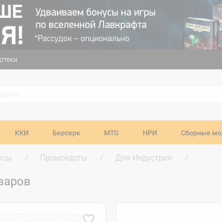
отеки
ККИ
Берсерк
MTG
НРИ
Сборные мо
усы
Промокарты
Для Индустрии
варов