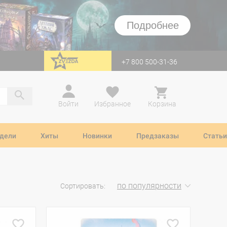
Подробнее
+7 800 500-31-36
перейти на Zvezda
Войти
Избранное
Корзина
дели
Хиты
Новинки
Предзаказы
Статьи
по популярности
Сортировать: