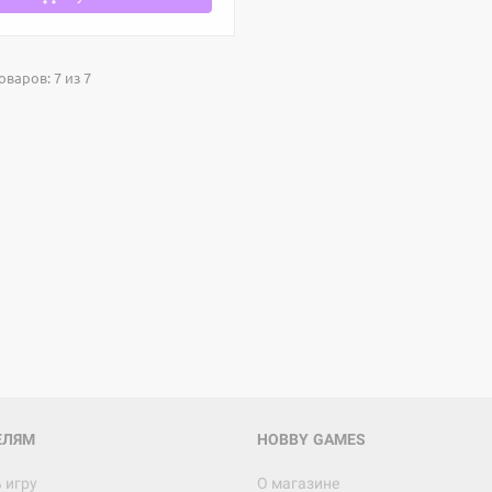
варов: 7 из 7
Настольная игра Hobby Worl
Египта
1 991
Настольная игра Hobby World
Белая смерть
12 990
ЕЛЯМ
HOBBY GAMES
 игру
О магазине