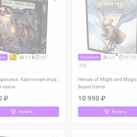
каз
1-4
45+
Предзаказ
1-3
90-120
Eng
ркхэма. Карточная игра:
Heroes of Might and Magic I
 сезон
Board Game
0 ₽
10 990 ₽
Купить
Купить