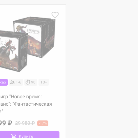
каз
1-6
90
13+
игр "Новое время:
анс": "Фантастическая
я"
99 ₽
29 980 ₽
-17%
Купить