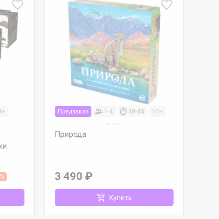
3+
Предзаказ
1-4
30-45
10+
Природа
хи
3 490 ₽
4%
Купить