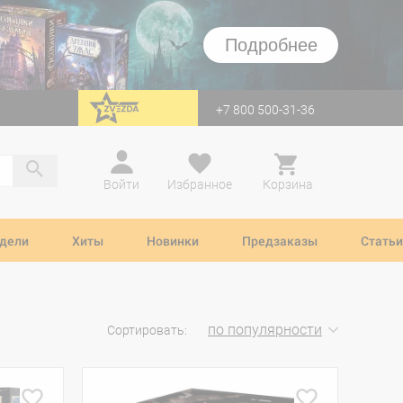
Подробнее
+7 800 500-31-36
перейти на Zvezda
Войти
Избранное
Корзина
дели
Хиты
Новинки
Предзаказы
Статьи
по популярности
Сортировать: