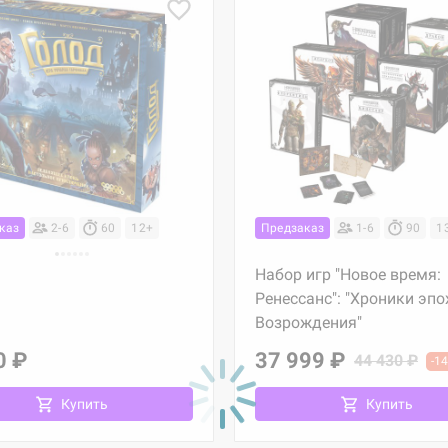
каз
2-6
60
12+
Предзаказ
1-6
90
1
Набор игр "Новое время:
Ренессанс": "Хроники эпо
Возрождения"
0 ₽
37 999 ₽
44 430 ₽
-1
Купить
Купить