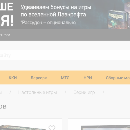
отеки
ККИ
Берсерк
MTG
НРИ
Сборные мо
ы
Настольные игры
Серии игр
ов