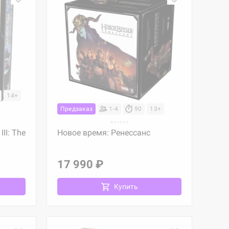
14+
Предзаказ
1-4
90
13+
II: The
Новое время: Ренессанс
17 990 ₽
Купить