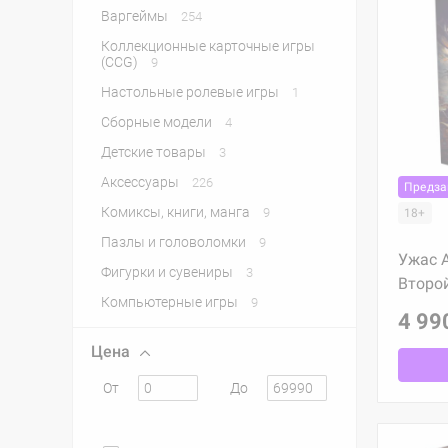
Варгеймы
254
Коллекционные карточные игры
(CCG)
9
Настольные ролевые игры
1
Сборные модели
4
Детские товары
3
Аксессуары
226
Предза
Комиксы, книги, манга
9
18+
Пазлы и головоломки
9
Ужас А
Фигурки и сувениры
3
Второй
Компьютерные игры
9
4 99
Цена
От
До