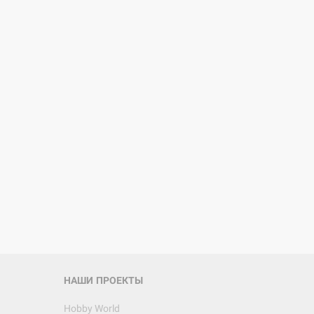
d Монстры
 Зомбицид:
НАШИ ПРОЕКТЫ
Hobby World