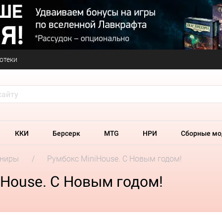
отеки
ККИ
Берсерк
MTG
НРИ
Сборные мо
ениры
Румбокс MiniHouse. С Новым годом!
House. С Новым годом!