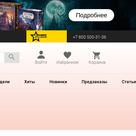
Подробнее
+7 800 500-31-36
перейти на Zvezda
Войти
Избранное
Корзина
дели
Хиты
Новинки
Предзаказы
Статьи