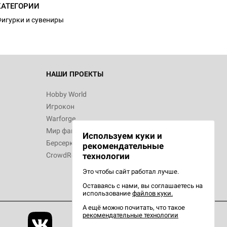
КАТЕГОРИИ
игурки и сувениры
 Зомбицид:
НАШИ ПРОЕКТЫ
Hobby World
Игрокон
 Берсерк.
Warforge
в
Мир фантастики
Используем куки и
Берсерк
рекомендательные
CrowdRepublic
технологии
Это чтобы сайт работал лучше.
Оставаясь с нами, вы соглашаетесь на
d Ужас
использование
файлов куки.
орой сезон
А ещё можно почитать, что такое
рекомендательные технологии