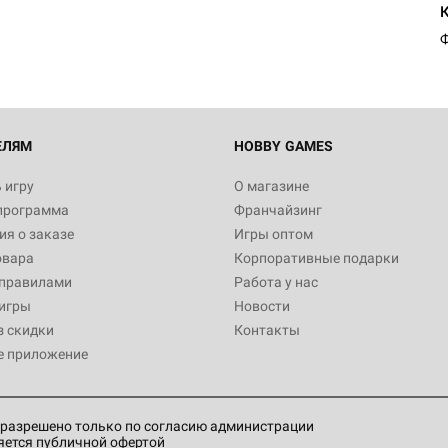
1 991
Ф
Настольная игра Hobby World
Белая смерть
12 990
ЕЛЯМ
HOBBY GAMES
 игру
О магазине
программа
Франчайзинг
Настольная игра Hobby World
я о заказе
Игры оптом
Сердце роя. Дисплей бустеро
овара
Корпоративные подарки
3 490
 правилами
Работа у нас
игры
Новости
з скидки
Контакты
е приложение
Настольная игра Hobby Worl
Аркхэма. Карточная игра: Вт
4 990
разрешено только по согласию администрации
яется публичной офертой