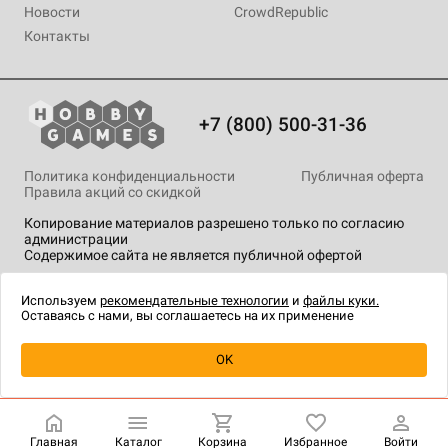
Новости
CrowdRepublic
Контакты
+7 (800) 500-31-36
Политика конфиденциальности
Публичная оферта
Правила акций со скидкой
Копирование материалов разрешено только по согласию
администрации
Содержимое сайта не является публичной офертой
На сайте Hobby Games применяются
рекомендательные
технологии
.
Используем
рекомендательные технологии
и
файлы куки.
Оставаясь с нами, вы соглашаетесь на их применение
Уведомить о наличии
OK
Главная
Каталог
Корзина
Избранное
Войти