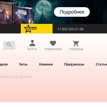
Подробнее
+7 800 500-31-36
перейти на Zvezda
Войти
Избранное
Корзина
дели
Хиты
Новинки
Предзаказы
Статьи
ринцесса и дракон