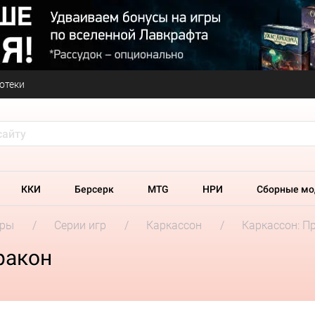
отеки
ККИ
Берсерк
MTG
НРИ
Сборные мо
гры
Серии игр
Каркассон
Каркассон: П
ракон