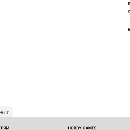
К
Настольная игра Hobby Worl
Египта
1 991
рели
Настольная игра Hobby World
Белая смерть
12 990
ЕЛЯМ
HOBBY GAMES